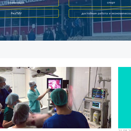
олимпиады
спорт
РязГМУ
достойная работа и экономическ
21.08.2