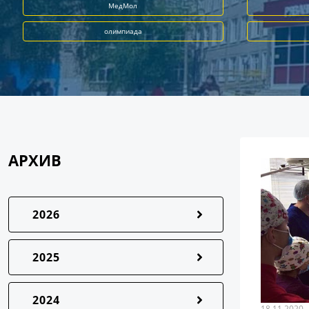
МедМол
олимпиада
АРХИВ
2026
2025
2024
18.11.2020