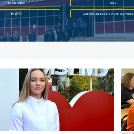
олимпиады
спорт
РязГМУ
достойная работа и экономическ
29.02.2