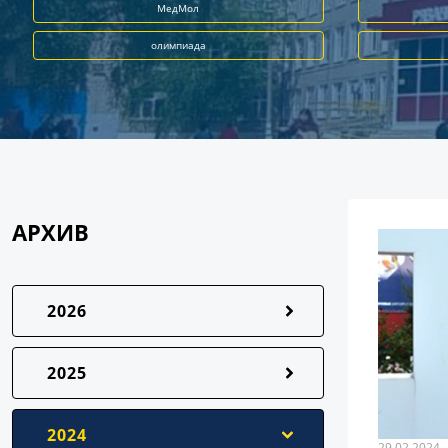
МедМол
олимпиада
АРХИВ
2026
2025
2024
29.02.2024