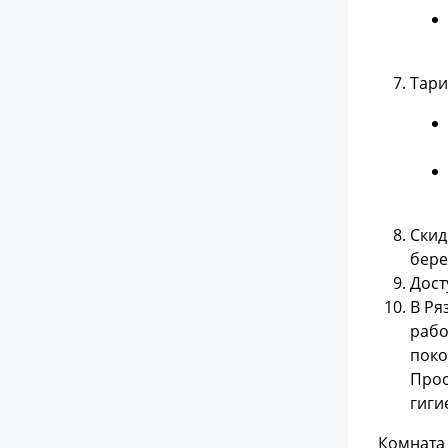
Тари
Скид
бере
Дост
В Ря
рабо
поко
Прос
гиги
Комната 