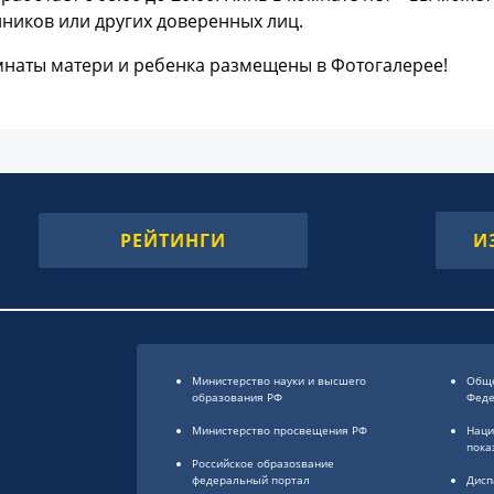
ников или других доверенных лиц.
мнаты матери и ребенка размещены в Фотогалерее!
РЕЙТИНГИ
И
Министерство науки и высшего
Обще
образования РФ
Фед
Министерство просвещения РФ
Наци
пока
Российское образоsвание
федеральный портал
Дисп