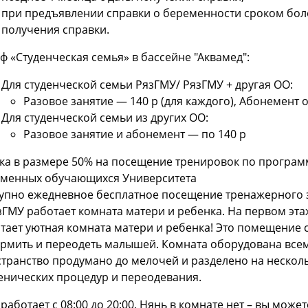
при предъявлении справки о беременности сроком более
получения справки.
ф «Студенческая семья» в бассейне "Аквамед":
Для студенческой семьи РязГМУ/ РязГМУ + другая ОО:
​Разовое занятие — 140 р (для каждого), Абонемент о
Для студенческой семьи из других ОО:
Разовое занятие и абонемент — по 140 р
ка в размере 50% на посещение тренировок по програм
менных обучающихся Университета
упно ежедневное бесплатное посещение тренажерного зал
зГМУ работает комната матери и ребенка. На первом эт
тает уютная комната матери и ребенка! Это помещение с
рмить и переодеть малышей. Комната оборудована всем
транство продумано до мелочей и разделено на нескольк
енических процедур и переодевания.
работает с 08:00 до 20:00. Нянь в комнате нет – вы мож