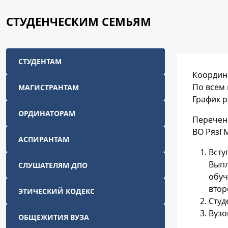
СТУДЕНЧЕСКИМ СЕМЬЯМ
СТУДЕНТАМ
Координа
По всем 
МАГИСТРАНТАМ
График р
ОРДИНАТОРАМ
Перечень
ВО РязГ
АСПИРАНТАМ
Всту
Выпл
СЛУШАТЕЛЯМ ДПО
обуч
втор
ЭТИЧЕСКИЙ КОДЕКС
Студ
Вузо
ОБЩЕЖИТИЯ ВУЗА