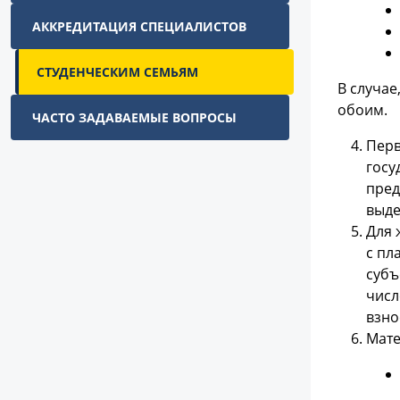
АККРЕДИТАЦИЯ СПЕЦИАЛИСТОВ
СТУДЕНЧЕСКИМ СЕМЬЯМ
В случае
обоим.
ЧАСТО ЗАДАВАЕМЫЕ ВОПРОСЫ
Перв
госу
пред
выде
Для 
с пл
субъ
числ
взно
Мате