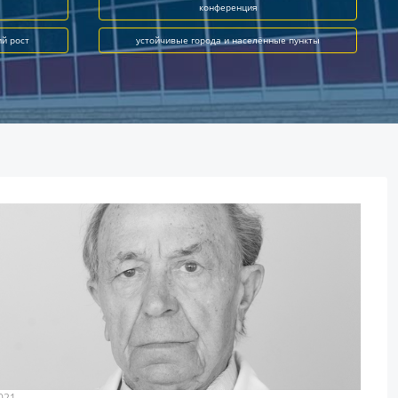
конференция
ий рост
устойчивые города и населённые пункты
021