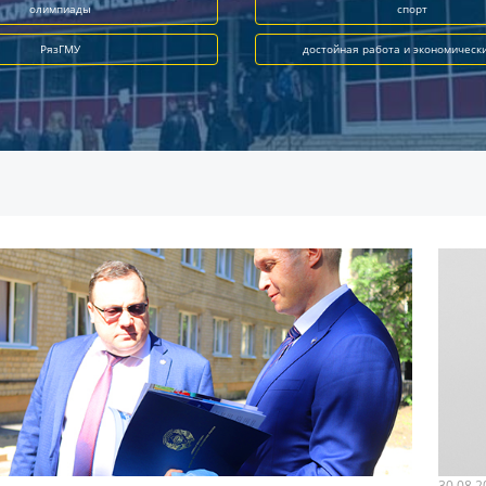
олимпиады
спорт
РязГМУ
достойная работа и экономическ
30.08.2