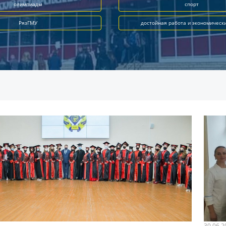
олимпиады
спорт
РязГМУ
достойная работа и экономическ
30.06.2