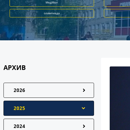
МедМол
олимпиада
АРХИВ
2026
2025
2024