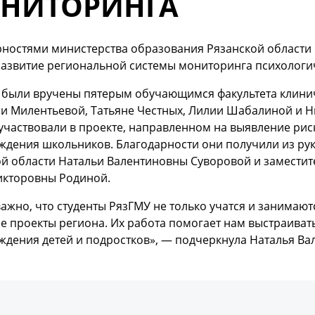
НИТОРИНГА
рностями министерства образования Рязанской области 
 развитие региональной системы мониторинга психолог
 были вручены пятерым обучающимся факультета клинич
ии Милентьевой, Татьяне Честных, Лилии Шабалиной и Н
участвовали в проекте, направленном на выявление ри
дения школьников. Благодарности они получили из рук
й области Натальи Валентиновны Суворовой и заместит
икторовны Родиной.
ажно, что студенты РязГМУ не только учатся и занимают
 проекты региона. Их работа помогает нам выстраиват
дения детей и подростков», — подчеркнула Наталья Ва