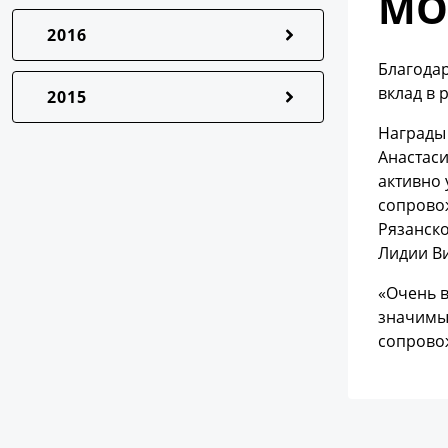
МО
2016
Благода
вклад в
2015
Награды
Анастас
активно 
сопровож
Рязанско
Лидии В
«Очень в
значимые
сопровож