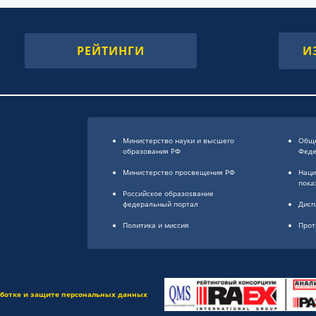
РЕЙТИНГИ
И
Министерство науки и высшего
Обще
образования РФ
Фед
Министерство просвещения РФ
Наци
пока
Российское образоsвание
федеральный портал
Дисп
Политика и миссия
Прот
аботке и защите персональных данных