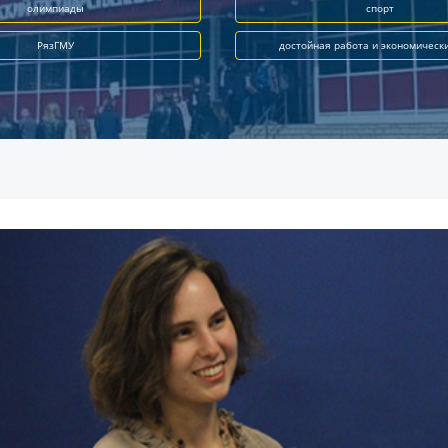
олимпиады
спорт
РязГМУ
достойная работа и экономическ