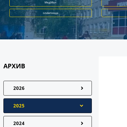
МедМол
олимпиада
АРХИВ
2026
2025
2024