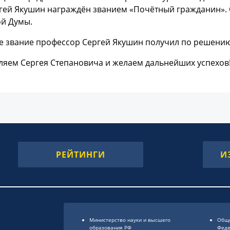
гей Якушин награждён званием «Почётный гражданин». 
ой Думы.
е звание профессор Сергей Якушин получил по решению
ляем Сергея Степановича и желаем дальнейших успехов
РЕЙТИНГИ
И
Министерство науки и высшего
Обще
образования РФ
Фед