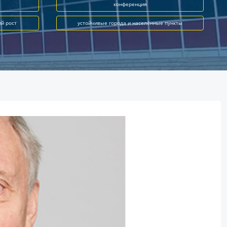
конференция
ий рост
устойчивые города и населённые пункты