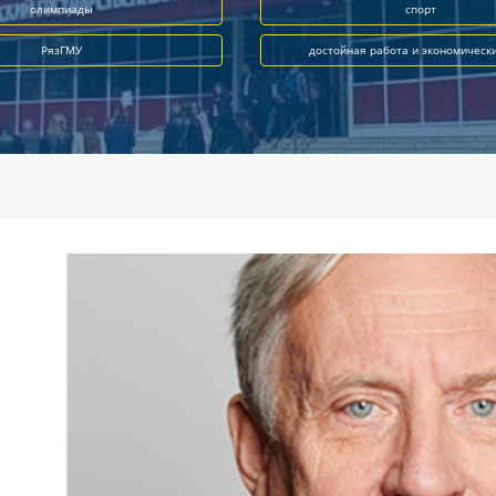
олимпиады
спорт
РязГМУ
достойная работа и экономическ