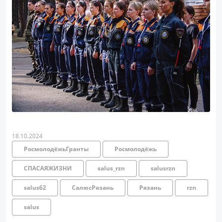
18.10.2024
РосмолодёжьГранты
Росмолодёжь
СПАСАЯЖИЗНИ
salus_rzn
salusrzn
salus62
СалюсРязань
Рязань
rzn
salus