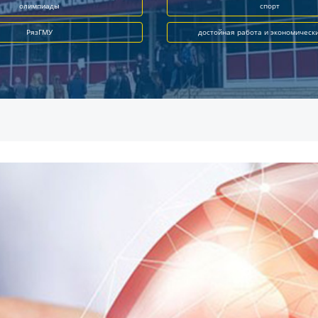
олимпиады
спорт
РязГМУ
достойная работа и экономическ