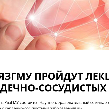
РЯЗГМУ ПРОЙДУТ ЛЕК
РДЕЧНО-СОСУДИСТЫХ
я в РязГМУ состоится Научно-образовательный семинар
а с сердечно-сосудистыми заболеваниями».