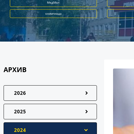
МедМол
олимпиада
АРХИВ
2026
2025
2024