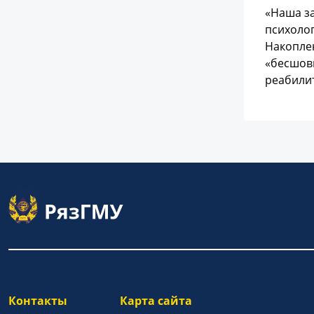
«Наша з
психоло
Накоплен
«бесшов
реабилит
Контакты
Карта сайта