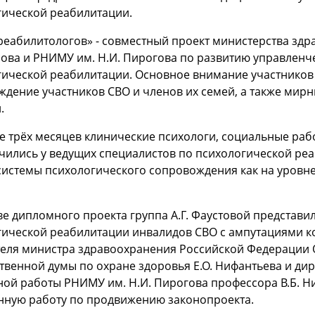
гической реабилитации.
еабилитологов» - совместный проект министерства здр
ова и РНИМУ им. Н.И. Пирогова по развитию управленче
гической реабилитации. Основное внимание участников
дение участников СВО и членов их семей, а также мирн
й.
е трёх месяцев клинические психологи, социальные раб
чились у ведущих специалистов по психологической ре
системы психологического сопровождения как на уровне
ве дипломного проекта группа А.Г. Фаустовой представ
ической реабилитации инвалидов СВО с ампутациями кон
еля министра здравоохранения Российской Федерации О.
твенной думы по охране здоровья Е.О. Нифантьева и ди
ой работы РНИМУ им. Н.И. Пирогова профессора В.Б. Н
нную работу по продвижению законопроекта.