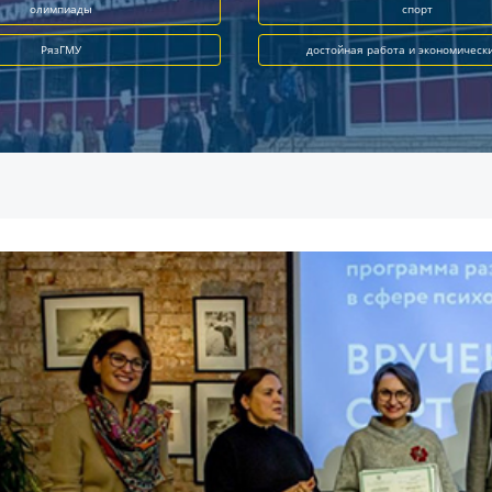
олимпиады
спорт
РязГМУ
достойная работа и экономическ