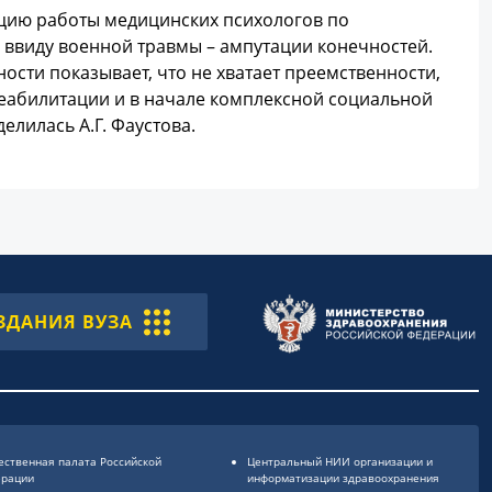
цию работы медицинских психологов по
ввиду военной травмы – ампутации конечностей.
сти показывает, что не хватает преемственности,
еабилитации и в начале комплексной социальной
елилась А.Г. Фаустова.
ЗДАНИЯ ВУЗА
ственная палата Российской
Центральный НИИ организации и
ерации
информатизации здравоохранения