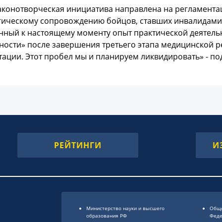
аконотворческая инициатива направлена на регламента
гическому сопровождению бойцов, ставших инвалидами 
ный к настоящему моменту опыт практической деятельно
ности» после завершения третьего этапа медицинской р
ации. Этот пробел мы и планируем ликвидировать» - под
РЕЙТИНГИ
И
Министерство науки и высшего
Обще
образования РФ
Фед