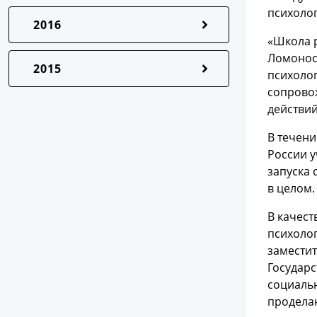
психоло
2016
«Школа р
Ломонос
2015
психоло
сопровож
действи
В течени
России у
запуска 
в целом.
В качест
психолог
заместит
Государс
социальн
продела