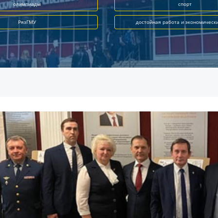
олимпиады
спорт
РязГМУ
достойная работа и экономическ