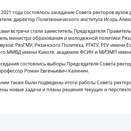
 2021 года состоялось заседание Совета ректоров вузов
теля, директор Политехнического института Игорь Алек
ами встречи стали заместитель Председателя Правитель
тель министра образования и молодежной политики Ряз
вузов: РязГМУ, Рязанского Политеха, РГАТУ, РГУ имени 
ого ММВД имени Кикотя, академии ФСИН и МИЭМП имени
аседания состоялись выборы Председателя Совета ректо
профессор Роман Евгеньевич Калинин.
нии также были подведены итоги работы Совета ректоров
ены новые задачи и планы решения текущих и перспект