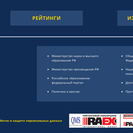
РЕЙТИНГИ
И
Министерство науки и высшего
Обще
образования РФ
Фед
Министерство просвещения РФ
Наци
пока
Российское образоsвание
федеральный портал
Дисп
Политика и миссия
Прот
аботке и защите персональных данных