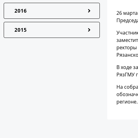
2016
26 марта
Председа
2015
Участник
замести
ректоры 
Рязанск
В ходе з
РязГМУ 
На собра
обознач
регионе.