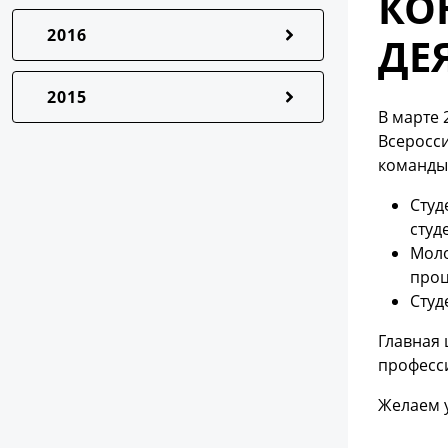
КО
2016
ДЕ
2015
В марте 
Всеросси
команды
Студ
студ
Моло
проц
Студ
Главная 
професс
Желаем 