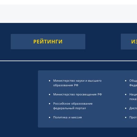
РЕЙТИНГИ
И
Министерство науки и высшего
Обще
образования РФ
Фед
Министерство просвещения РФ
Наци
пока
Российское образоsвание
федеральный портал
Дисп
Политика и миссия
Прот