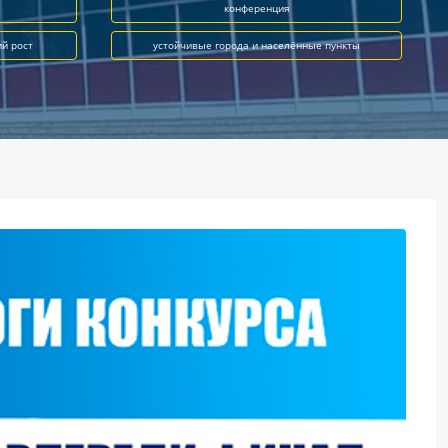
конференция
ий рост
устойчивые города и населённые пункты