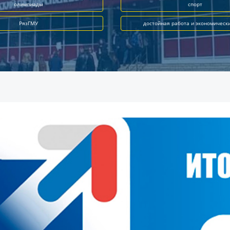
олимпиады
спорт
РязГМУ
достойная работа и экономическ