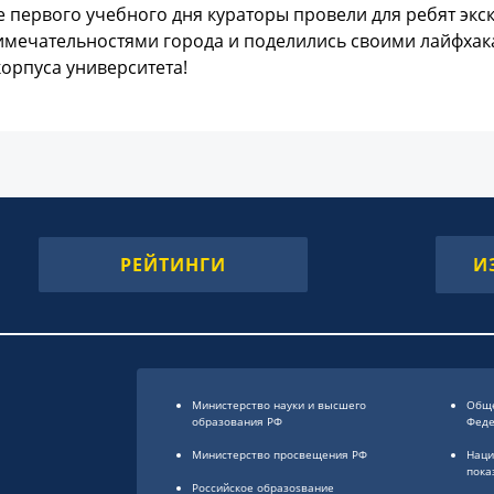
 первого учебного дня кураторы провели для ребят экск
мечательностями города и поделились своими лайфхакам
орпуса университета!
РЕЙТИНГИ
И
Министерство науки и высшего
Обще
образования РФ
Фед
Министерство просвещения РФ
Наци
пока
Российское образоsвание