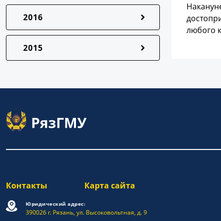
Накануне
2016
достопри
любого к
2015
Контакты
Карта сайта
Юридический адрес:
390026 г. Рязань, ул. Высоковольтная, д. 9