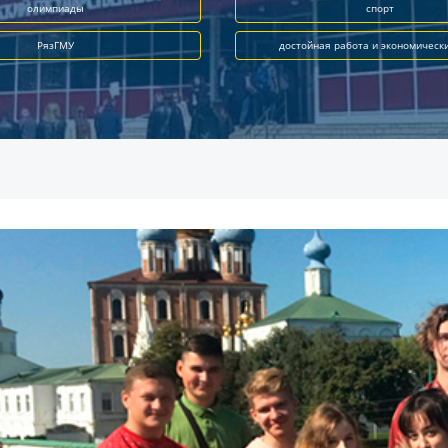
олимпиады
спорт
РязГМУ
достойная работа и экономическ