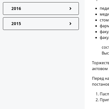
педи
2016
меди
стом
2015
фарм
факу
факу
сос
Выс
Торжест
актовом 
Перед н
постанов
Пасп
Прип