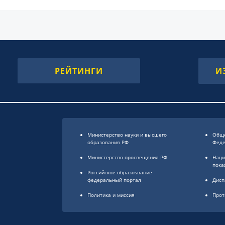
РЕЙТИНГИ
И
Министерство науки и высшего
Обще
образования РФ
Фед
Министерство просвещения РФ
Наци
пока
Российское образоsвание
федеральный портал
Дисп
Политика и миссия
Прот