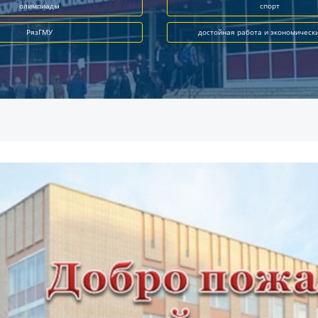
олимпиады
спорт
РязГМУ
достойная работа и экономическ