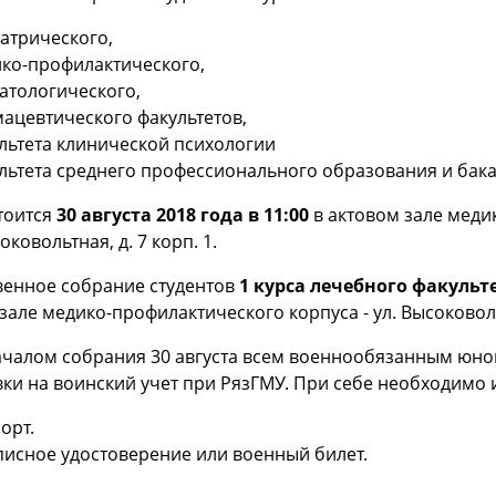
атрического,
ко-профилактического,
атологического,
ацевтического факультетов,
льтета клинической психологии
льтета среднего профессионального образования и бак
тоится
30 августа 2018 года в 11:00
в актовом зале медик
оковольтная, д. 7 корп. 1.
венное собрание студентов
1 курса лечебного факульт
зале медико-профилактического корпуса - ул. Высоковольт
ачалом собрания 30 августа всем военнообязанным юн
ки на воинский учет при РязГМУ. При себе необходимо 
орт.
исное удостоверение или военный билет.