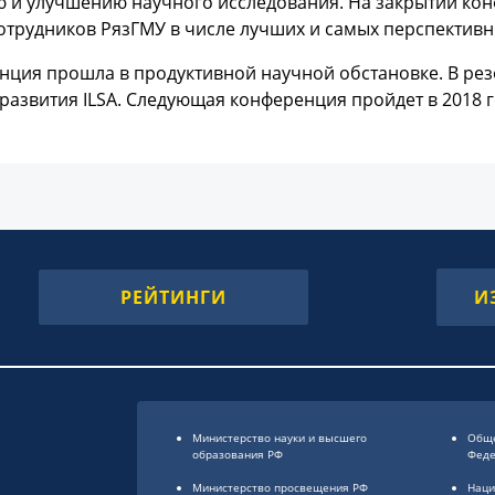
 и улучшению научного исследования. На закрытии кон
отрудников РязГМУ в числе лучших и самых перспективн
нция прошла в продуктивной научной обстановке. В ре
развития ILSA. Следующая конференция пройдет в 2018 г
РЕЙТИНГИ
И
Министерство науки и высшего
Обще
образования РФ
Фед
Министерство просвещения РФ
Наци