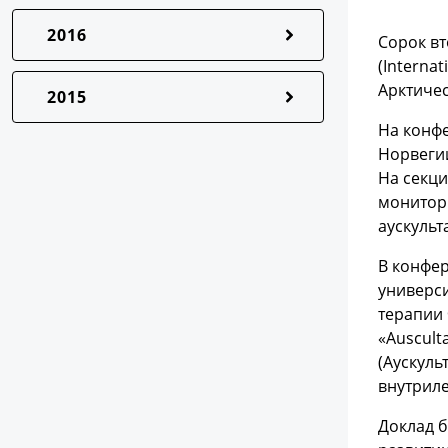
2016
Сорок в
(Interna
Арктичес
2015
На конфе
Норвегии
На секци
монитори
аускульт
В конфер
универс
терапии 
«Ausculta
(Аускул
внутриле
Доклад 