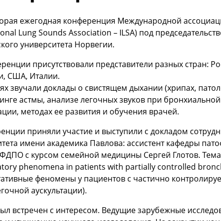
торая ежегодная конференция Международной ассоциаци
tional Lung Sounds Association – ILSA) под председательс
кого университета Норвегии.
ренции присутствовали представители разных стран: Ро
, США, Италии.
ях звучали доклады о свистящем дыхании (хрипах, патол
нге астмы, анализе легочных звуков при бронхиальной 
ации, методах ее развития и обучения врачей.
енции приняли участие и выступили с докладом сотруд
итета имени академика Павлова: ассистент кафедры пат
ФДПО с курсом семейной медицины Сергей Глотов. Тема
tory phenomena in patients with partially controlled bron
ьтативные феномены у пациентов с частично контролир
гочной аускультации).
был встречен с интересом. Ведущие зарубежные исслед