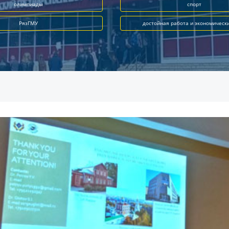
олимпиады
спорт
РязГМУ
достойная работа и экономическ