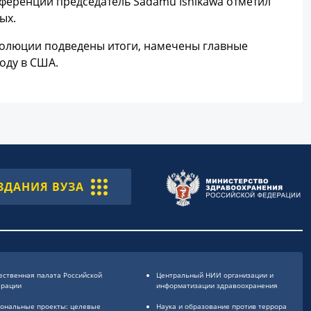
ференции председатель Sadamu Ishikawa отметил
ых.
золюции подведены итоги, намечены главные
оду в США.
ЗДАНИЯ ВУЗА
ственная палата Российской
Центральный НИИ организации и
ерации
информатизации здравоохранения
ональные проекты: целевые
Наука и образование против террора