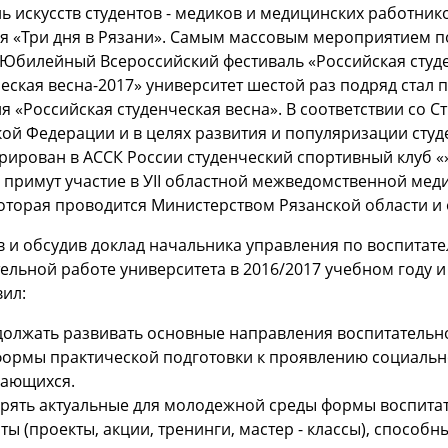
ь искусств студентов - медиков и медицинских работни
я «Три дня в Рязани». Самым массовым мероприятием п
 Юбилейный Всероссийский фестиваль «Российская студе
еская весна-2017» университет шестой раз подряд стал 
я «Российская студенческая весна». В соответствии со С
ой Федерации и в целях развития и популяризации студе
рирован в АССК России студенческий спортивный клуб 
 примут участие в УІІ областной межведомственной мед
которая проводится Министерством Рязанской области 
 и обсудив доклад начальника управления по воспитат
ельной работе университета в 2016/2017 учебном году 
ил:
олжать развивать основные направления воспитательно
формы практической подготовки к проявлению социаль
ающихся.
рять актуальные для молодежной среды формы воспитат
ты (проекты, акции, тренинги, мастер - классы), спосо