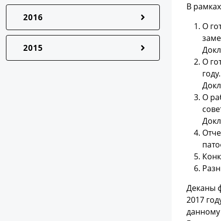
В рамка
2016
О го
заме
2015
Докл
О го
году.
Докл
О ра
сове
Докл
Отче
пато
Конк
Разн
Деканы ф
2017 год
данному