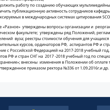
олжить работу по созданию обучающих мультимедийны
ичить публикационную активность сотрудников кафедры 
ксируемых в международных системах цитирования SCOPU
ле «Разное» утверждены вопросы организации и реорга
ическом факультете; утверждены ряд Положений, регла
лений вуза; реестры стоимости обучения для учащихся
вительных курсов, ординаторов РФ, аспирантов РФ и ст
ие с Российской Федерацией на 2017-2018 учебный год, 
тов РФ и стран СНГ на 2017 -2018 учебный год по спец
хранение»; внесены изменения в Положении об оплате 
утвержденное приказом ректора №336 от 1.09.2016г.и др.