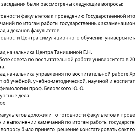
х заседания были рассмотрены следующие вопросы:
товности факультетов к проведению Государственной ито
чаний по итогам работы государственных экзаменационн
ады деканов факультетов.
товности Центра симуляционного обучения университет
ад начальника Центра Танишиной Е.Н.
боте совета по воспитательной работе университета в 
та.
ад начальника управления по воспитательной работе Х
т об учебной, учебно-методической, научной и воспит
физиологии проф. Бяловского Ю.Ю.
урсные дела.
ое.
акультетов доложили о готовности факультетов к прове
у и выполнении замечаний по итогам работы государств
 вопросу было принято решение констатировать факт го