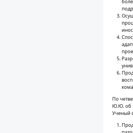
боле
подр
Осущ
проц
инос
Спос
адап
прое
Разр
унив
Прод
восп
кома
По четв
Ю.Ю. об
Ученый с
Прод
пато