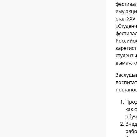
фестивал
ему акци
стал ХХV
«Студенч
фестивал
Российск
зарегист
студенты
дыма», 
Заслушав
воспитат
постанов
Прод
как 
обуч
Внед
рабо