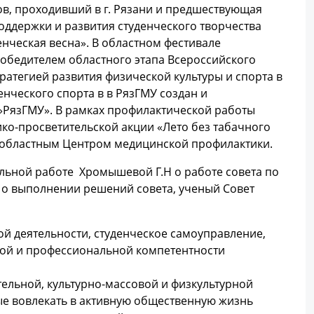
ков, проходивший в г. Рязани и предшествующая
оддержки и развития студенческого творчества
нческая весна». В областном фестивале
победителем областного этапа Всероссийского
тратегией развития физической культуры и спорта в
нческого спорта в в РязГМУ создан и
«»РязГМУ». В рамках профилактической работы
ико-просветительской акции «Лето без табачного
и областным Центром медицинской профилактики.
ельной работе Хромышевой Г.Н о работе совета по
и о выполнении решений совета, ученый Совет
й деятельности, студенческое самоуправление,
ной и профессиональной компетентности
ельной, культурно-массовой и физкультурной
бные вовлекать в активную общественную жизнь