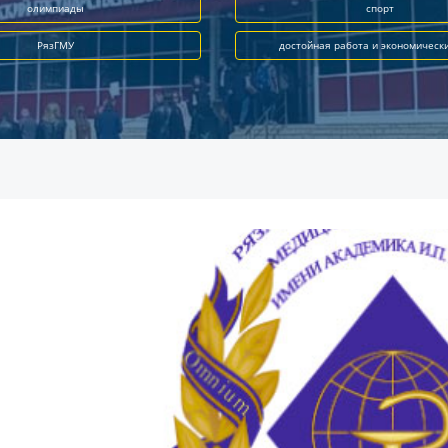
олимпиады
спорт
РязГМУ
достойная работа и экономическ