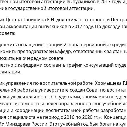
твенной итоговой аттестации выпускников в 2017 году и
ие государственной итоговой аттестации.
к Центра Танишина Е.Н. доложила о готовности Центра
й аккредитации выпускников в 2017 году. По докладу 
совета:
олжить оснащение станции 2 этапа первичной аккредит
комить преподавателей кафедр, ответственных за станци
ложить на очередном совете.
естно с кафедрами составить график консультаций студен
едитации.
к управления по воспитательной работе Хромышева Г.Н
ельной работы в университете создан Совет по воспита
ельную деятельность со студентами, занимается внедре
вает системность и целенаправленность вне учебной де
ации и координации воспитательной работы разработан
ия специалиста на период с 2016 по 2020 гг.», Концепц
У Минздрава России. Этот учебный год был богат на к