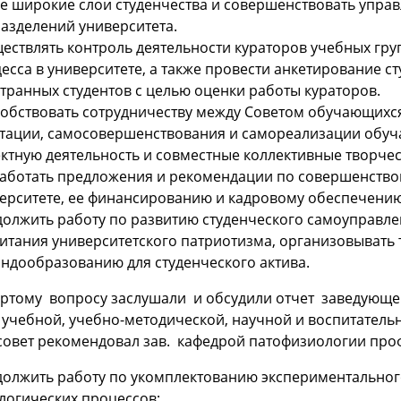
е широкие слои студенчества и совершенствовать управ
азделений университета.
ествлять контроль деятельности кураторов учебных гру
есса в университете, а также провести анкетирование ст
транных студентов с целью оценки работы кураторов.
обствовать сотрудничеству между Советом обучающихся 
тации, самосовершенствования и самореализации обуч
ктную деятельность и совместные коллективные творчес
аботать предложения и рекомендации по совершенство
ерситете, ее финансированию и кадровому обеспечению д
олжить работу по развитию студенческого самоуправле
итания университетского патриотизма, организовывать 
ндообразованию для студенческого актива.
ертому вопросу заслушали и обсудили отчет заведующе
 учебной, учебно-методической, научной и воспитател
овет рекомендовал зав. кафедрой патофизиологии проф
олжить работу по укомплектованию экспериментальног
логических процессов;