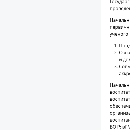
Государс
проведен
Начальни
первично
ученого 
Прод
Озна
и до
Совм
аккр
Начальни
воспитат
воспитат
обеспечи
организ
воспитан
ВО РязГМ