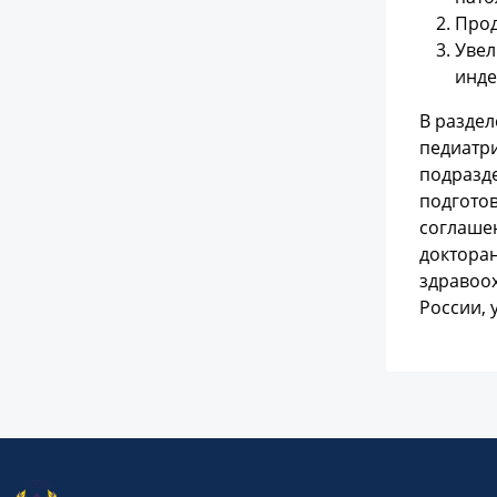
Прод
Увел
инде
В разде
педиатр
подразде
подгото
соглашен
докторан
здравоо
России, 