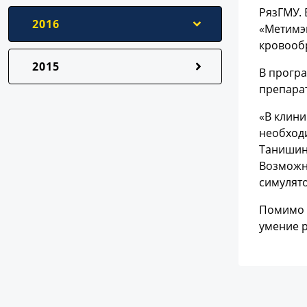
РязГМУ. 
2016
«Метимэн
кровооб
2015
В програ
препара
«В клини
необход
Танишина
Возможно
симулято
Помимо 
умение р