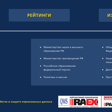
РЕЙТИНГИ
И
Министерство науки и высшего
Обще
образования РФ
Фед
Министерство просвещения РФ
Наци
пока
Российское образоsвание
федеральный портал
Дисп
Политика и миссия
Прот
аботке и защите персональных данных