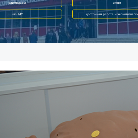
олимпиады
спорт
РязГМУ
достойная работа и экономическ