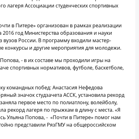
ого лагеря Ассоциации студенческих спортивных
очти в Питере» организован в рамках реализации
 2016 год Министерства образования и науки
з вузов России. В программу входили мастер-
ие конкурсы и другие мероприятия для молодежи.
 Попова, - в их составе мы проходили игры на
даче спортивных нормативов, футболе, баскетболе,
лку командных побед: Анастасия Нефедова
бряный значок студзачета АССК, установила рекорд
 заняла первое место по полиатлону, волейболу,
ла рекорд лагеря по прыжкам в длину с места. «Я
сь Ульяна Попова, - «Почти в Питере» помог нам
остойно представили РязГМУ на общероссийском