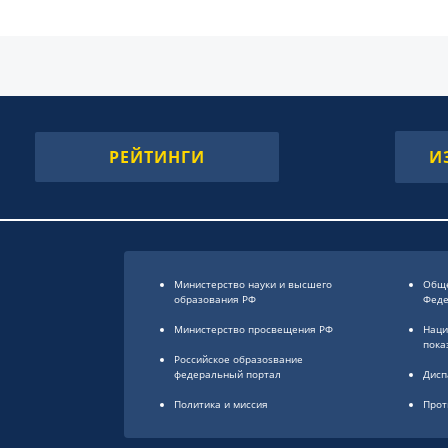
РЕЙТИНГИ
И
Министерство науки и высшего
Обще
образования РФ
Фед
Министерство просвещения РФ
Наци
пока
Российское образоsвание
федеральный портал
Дисп
Политика и миссия
Прот