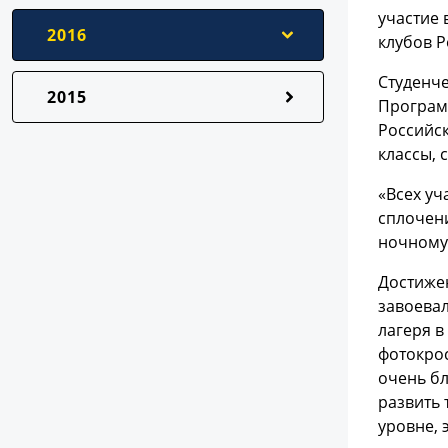
участие 
2016
клубов Р
Студенче
2015
Программ
Российск
классы, 
«Всех уч
сплочени
ночному
Достижен
завоевал
лагеря в
фотокрос
очень бл
развить 
уровне, 