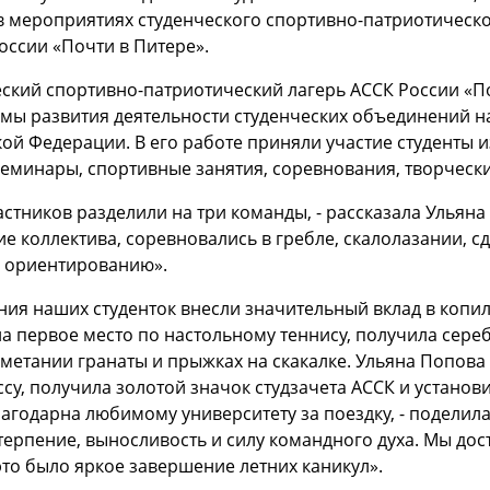
в мероприятиях студенческого спортивно-патриотическ
оссии «Почти в Питере».
ский спортивно-патриотический лагерь АССК России «П
ы развития деятельности студенческих объединений на
ой Федерации. В его работе приняли участие студенты и
семинары, спортивные занятия, соревнования, творческ
астников разделили на три команды, - рассказала Ульяна
е коллектива, соревновались в гребле, скалолазании, с
 ориентированию».
ия наших студенток внесли значительный вклад в копи
а первое место по настольному теннису, получила сере
 метании гранаты и прыжках на скакалке. Ульяна Попова
су, получила золотой значок студзачета АССК и установи
агодарна любимому университету за поездку, - поделила
терпение, выносливость и силу командного духа. Мы д
это было яркое завершение летних каникул».