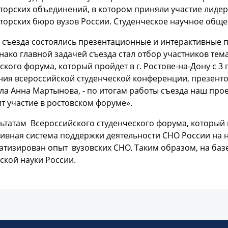
торских объединений, в котором приняли участие лиде
торских бюро вузов России. Студенческое научное общ
 съезда состоялись презентационные и интерактивные 
нако главной задачей съезда стал отбор участников те
ского форума, который пройдет в г. Ростове-на-Дону с 3 
ия всероссийской студенческой конференции, презенто
ла Анна Мартынова, - по итогам работы съезда наш про
т участие в ростовском форуме».
ьтатам Всероссийского студенческого форума, который п
ивная система поддержки деятельности СНО России на 
атизирован опыт вузовских СНО. Таким образом, на ба
ской науки России.