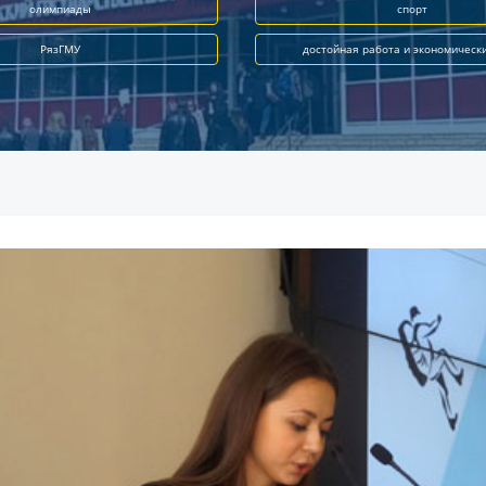
олимпиады
спорт
РязГМУ
достойная работа и экономическ