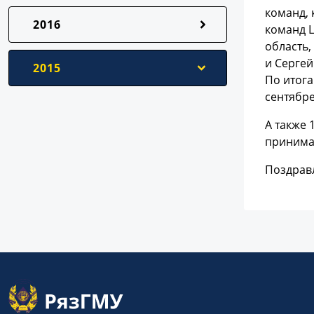
команд, 
2016
команд Ц
область
и Серге
2015
По итога
сентябре
А также 
принимал
Поздрав