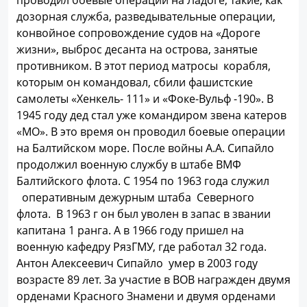
проводил боевые операции на Ладоге, такие, как
дозорная служба, разведывательные операции,
конвойное сопровождение судов на «Дороге
жизни», выброс десанта на острова, занятые
противником. В этот период матросы корабля,
которым он командовал, сбили фашистские
самолеты «Хенкель- 111» и «Фоке-Вульф -190». В
1945 году дед стал уже командиром звена катеров
«МО». В это время он проводил боевые операции
на Балтийском море. После войны А.А. Сипайло
продолжил военную службу в штабе ВМФ
Балтийского флота. С 1954 по 1963 года служил
оперативным дежурным штаба Северного
флота. В 1963 г он был уволен в запас в звании
капитана 1 ранга. А в 1966 году пришел на
военную кафедру РязГМУ, где работал 32 года.
Антон Алексеевич Сипайло умер в 2003 году
возрасте 89 лет. За участие в ВОВ награжден двумя
орденами Красного Знамени и двумя орденами