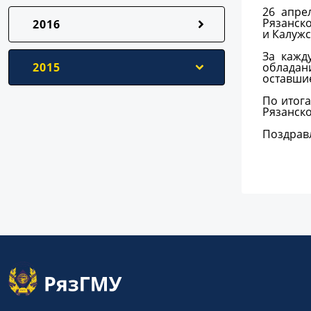
26 апре
Рязанск
2016
и Калужс
За кажд
2015
обладан
оставшие
По итога
Рязанск
Поздрав