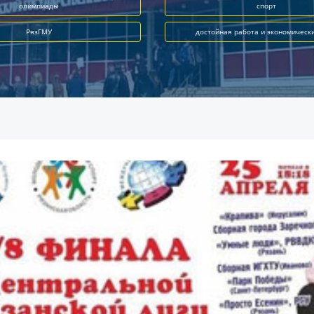
олимпиады
спорт
РязГМУ
достойная работа и экономическ