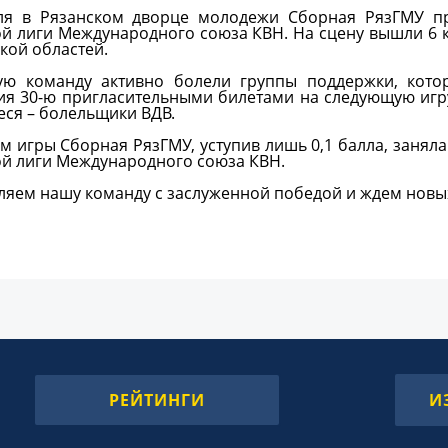
ля в Рязанском дворце молодежи Сборная РязГМУ пр
ой лиги Международного союза КВН. На сцену вышли 6 
кой областей.
ую команду активно болели группы поддержки, кото
ия 30-ю пригласительными билетами на следующую игру
ся – болельщики ВДВ.
м игры Сборная РязГМУ, уступив лишь 0,1 балла, занял
ой лиги Международного союза КВН.
ляем нашу команду с заслуженной победой и ждем новы
РЕЙТИНГИ
И