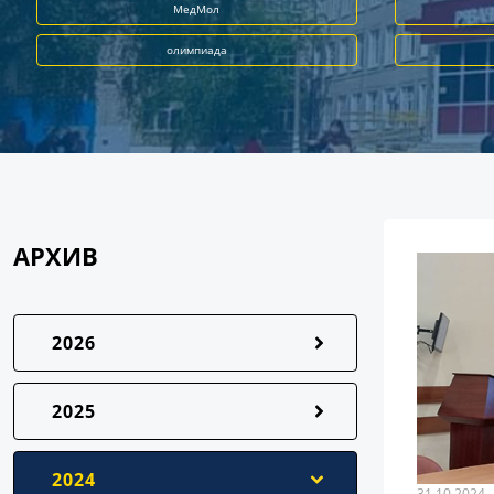
МедМол
олимпиада
АРХИВ
2026
2025
2024
31.10.2024