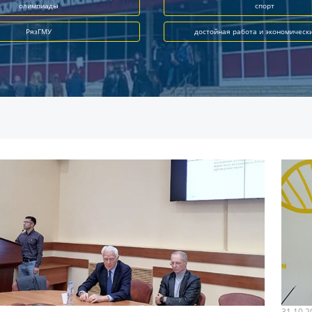
олимпиады
спорт
РязГМУ
достойная работа и экономическ
31.10.2