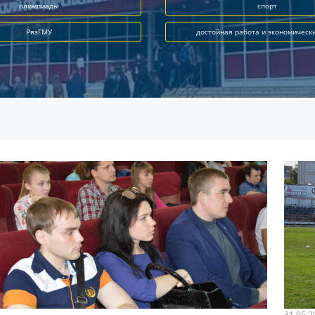
олимпиады
спорт
РязГМУ
достойная работа и экономическ
31.05.2