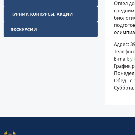
Отдел д
средним
ТУРНИР, КОНКУРСЫ, АКЦИИ
биологич
подготов
ЭКСКУРСИИ
олимпиа
Адрес: 39
Телефон:
E-mail:
y
График р
Понедель
Обед - с 
Суббота,