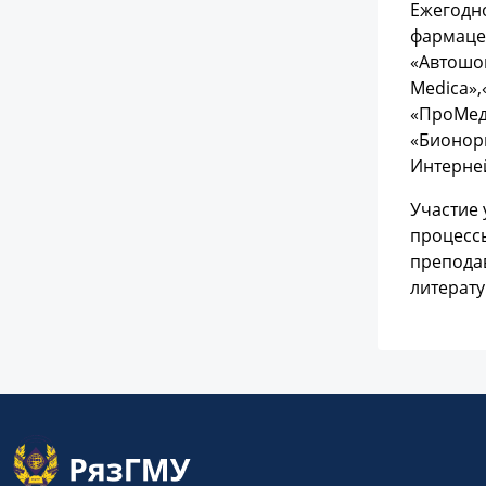
Ежегодн
фармацев
«Автошов
Medica»,
«ПроМед»
«Бионори
Интерней
Участие 
процесс
преподав
литерату