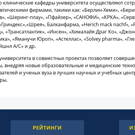
о клинические кафедры университета осуществляют сот
тическими фирмами, такими как: «Берлин-Хеми», «Бери
», «Шеринг-плау», «Пфайзер», «САНОФИ», «КРКА», «Сервь
«Гриндекс»,«Шрея», Балканфарма, «Нerich mack nachf», «Р
, «Трансатлантик», «Инсен», «Хималайя Драг Ко», «Джон
ка», «Яманучи Юроп», «Астеллас», «Solvey pharma», «Гл
шнл А/С» и др.
университета в совместных проектах позволяет соверш
ы, внедряя новые образовательные и медицинские техн
ателей и ученых вуза в лучших научных и учебных цент
ры.
РЕЙТИНГИ
И