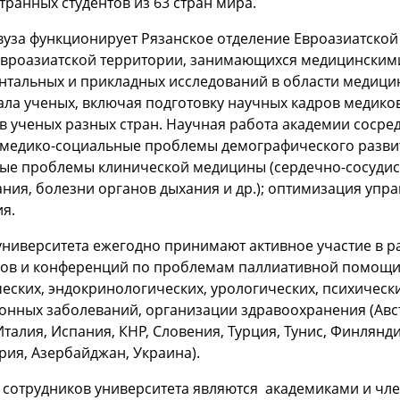
транных студентов из 63 стран мира.
вуза функционирует Рязанское отделение Евроазиатской
евроазиатской территории, занимающихся медицинским
нтальных и прикладных исследований в области медицин
ла ученых, включая подготовку научных кадров медико
в ученых разных стран. Научная работа академии сосре
 медико-социальные проблемы демографического развит
ные проблемы клинической медицины (сердечно-сосудис
ния, болезни органов дыхания и др.); оптимизация уп
я.
университета ежегодно принимают активное участие в 
сов и конференций по проблемам паллиативной помощи,
еских, эндокринологических, урологических, психическ
нных заболеваний, организации здравоохранения (Авст
Италия, Испания, КНР, Словения, Турция, Тунис, Финлянд
ия, Азербайджан, Украина).
0 сотрудников университета являются академиками и ч