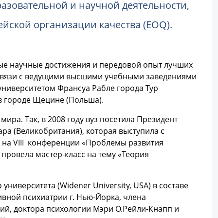
разовательной и научной деятельности,
ейской организации качества (EOQ).
ные научные достижения и передовой опыт лучших
т связи с ведущими высшими учебными заведениями
университетом Франсуа Рабле города Тур
в городе Щецине (Польша).
ира. Так, в 2008 году вуз посетила Президент
а (Великобритания), которая выступила с
на VIII конференции «Проблемы развития
 провела мастер-класс на тему «Теория
университета (Widener University, USA) в составе
вной психиатрии г. Нью-Йорка, члена
й, доктора психологии Мэри О.Рейли-Кнапп и