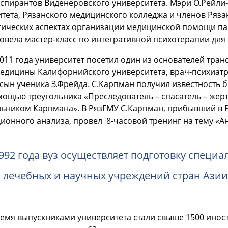
спирантов Виденеровского университета. Мэри О.Рейли
тета, Рязанского медицинского колледжа и членов Ряза
гических аспектах организации медицинской помощи п
овела мастер-класс по интегративной психотерапии для 
011 года университет посетил один из основателей тра
медицины Калифорнийского университета, врач-психиат
 сын ученика З.Фрейда. С.Карпман получил известность
мощью треугольника «Преследователь – спасатель – жер
льником Карпмана». В РязГМУ С.Карпман, прибывший в 
ионного анализа, провел 8-часовой тренинг на тему «А
992 года вуз осуществляет подготовку специ
 лечебных и научных учреждений стран Азии,
ремя выпускниками университета стали свыше 1500 иност