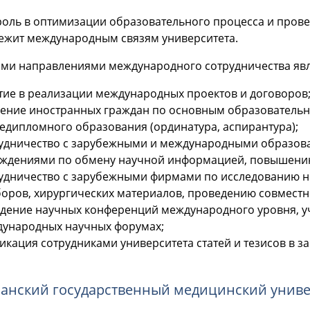
роль в оптимизации образовательного процесса и пров
ежит международным связям университета.
ми направлениями международного сотрудничества явл
тие в реализации международных проектов и договоров
ение иностранных граждан по основным образователь
едипломного образования (ординатура, аспирантура);
удничество с зарубежными и международными образов
ждениями по обмену научной информацией, повышению
удничество с зарубежными фирмами по исследованию н
оров, хирургических материалов, проведению совмест
дение научных конференций международного уровня, уч
ународных научных форумах;
икация сотрудниками университета статей и тезисов в з
занский государственный медицинский универ