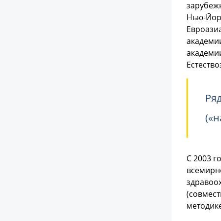
зарубеж
Нью-Йорк
Евроази
академи
академии
Естество
Ря
(«н
С 2003 г
всемирн
здравоох
(совмест
методик