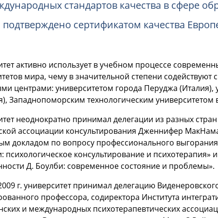
ждународных стандартов качества в сфере об
о подтверждено сертификатом качества Европ
итет активно использует в учебном процессе современ
итетов мира, чему в значительной степени содействую
ми центрами: университетом города Перуджа (Италия), 
я), Западнопоморским технологическим университетом 
тет неоднократно принимал делегации из разных стран м
ской ассоциации консультирования Дженнифер МакНамар
ым докладом по вопросу профессионального выгорания 
: психологическое консультирование и психотерапия» и
ности Д. Боулби: современное состояние и проблемы».
2009 г. университет принимал делегацию Виденеровского 
ованного профессора, содиректора Института интеграти
нских и международных психотерапевтических ассоциаци