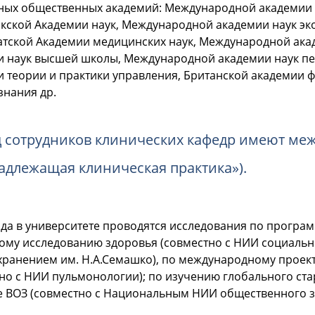
ных общественных академий: Международной академии 
ской Академии наук, Международной академии наук эко
атской Академии медицинских наук, Международной ака
и наук высшей школы, Международной академии наук п
 теории и практики управления, Британской академии 
знания др.
д сотрудников клинических кафедр имеют ме
адлежащая клиническая практика»).
ода в университете проводятся исследования по прогр
ому исследованию здоровья (совместно с НИИ социальн
ранением им. Н.А.Семашко), по международному проект
но с НИИ пульмонологии); по изучению глобального ста
е ВОЗ (совместно с Национальным НИИ общественного 