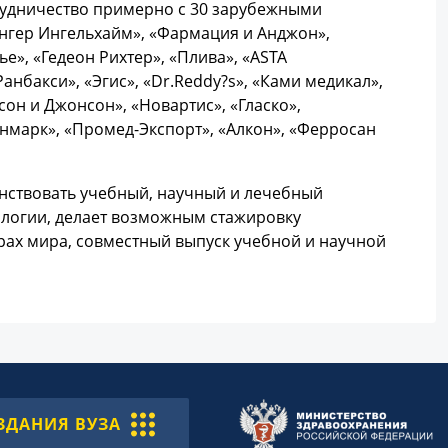
рудничество примерно с 30 зарубежными
нгер Ингельхайм», «Фармация и Анджон»,
е», «Гедеон Рихтер», «Плива», «ASTA
анбакси», «Эгис», «Dr.Reddy?s», «Ками медикал»,
сон и Джонсон», «Новартис», «Гласко»,
енмарк», «Промед-Экспорт», «Алкон», «Ферросан
енствовать учебный, научный и лечебный
ологии, делает возможным стажировку
рах мира, совместный выпуск учебной и научной
ЗДАНИЯ ВУЗА