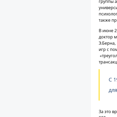
группы а
универси
психоло
также пр
В июне 2
доктор 
Э.Берна,
игр с по
«треуго
трансакц
С 1
для
За это в