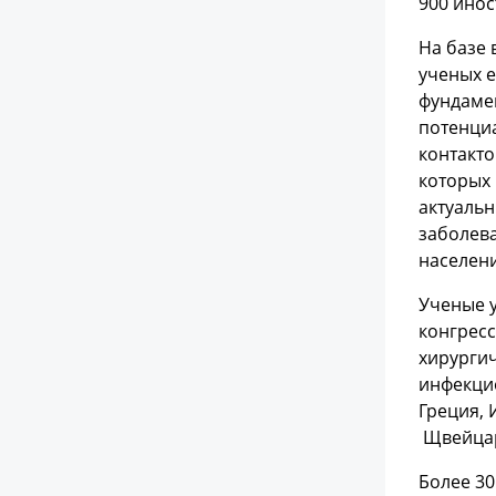
900 инос
На базе 
ученых 
фундаме
потенциа
контакто
которых
актуаль
заболева
населени
Ученые 
конгрес
хирургич
инфекцио
Греция, 
Щвейцар
Более 3