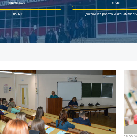
олимпиады
спорт
РязГМУ
достойная работа и экономическ
28.02.2