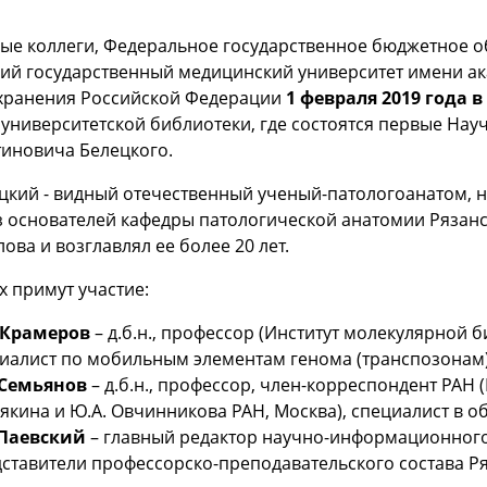
ые коллеги, Федеральное государственное бюджетное 
ий государственный медицинский университет имени ак
хранения Российской Федерации
1 февраля 2019 года в
университетской библиотеки, где состоятся первые На
тиновича Белецкого.
лецкий - видный отечественный ученый-патологоанатом,
з основателей кафедры патологической анатомии Рязанс
лова и возглавлял ее более 20 лет.
х примут участие:
 Крамеров
– д.б.н., профессор (Институт молекулярной б
иалист по мобильным элементам генома (транспозонам),
 Семьянов
– д.б.н., профессор, член-корреспондент РАН
кина и Ю.А. Овчинникова РАН, Москва), специалист в 
 Паевский
– главный редактор научно-информационного 
ставители профессорско-преподавательского состава Р