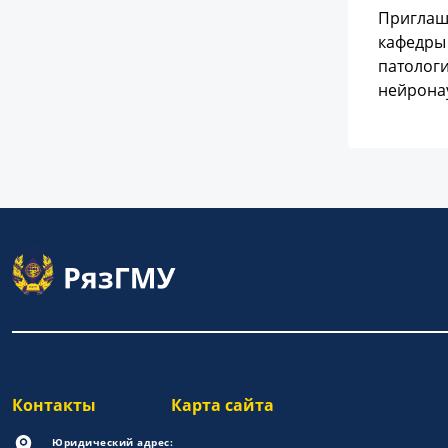
Приглаш
кафедры 
патологи
нейрона
Контакты
Карта сайта
Юридический адрес: