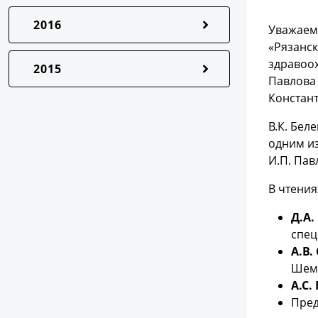
2016
Уважаем
«Рязанск
здравоо
2015
Павлова 
Констан
В.К. Бе
одним и
И.П. Пав
В чтения
Д.А.
спец
А.В.
Шемя
А.С.
Пред