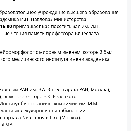
образовательное учреждение высшего образования
адемика И.П. Павлова» Министерства
 16.00
приглашает Вас посетить Зал им. И.П.
учные чтения памяти профессора Вячеслава
 нейроморфолог с мировым именем, который был
кого медицинского института имени академика
иологии РАН им. В.А. Энгельгардта РАН, Москва),
 внук профессора В.К. Белецкого.
 (Институт биоорганической химии им. М.М.
области молекулярной нейробиологии.
портала Neuronovosti.ru (Москва).
язГМУ.