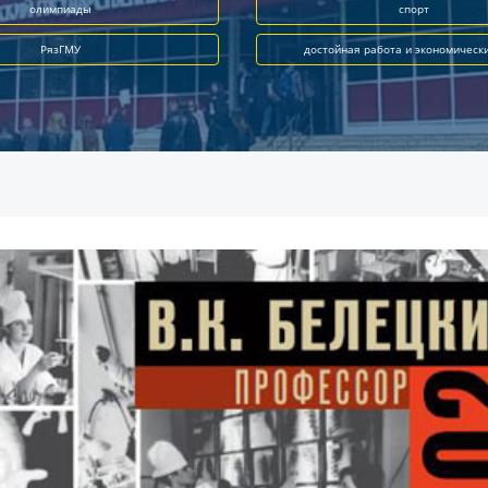
олимпиады
спорт
РязГМУ
достойная работа и экономическ