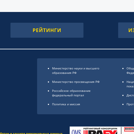
РЕЙТИНГИ
И
Министерство науки и высшего
Обще
образования РФ
Фед
Министерство просвещения РФ
Наци
пока
Российское образоsвание
федеральный портал
Дисп
Политика и миссия
Прот
аботке и защите персональных данных