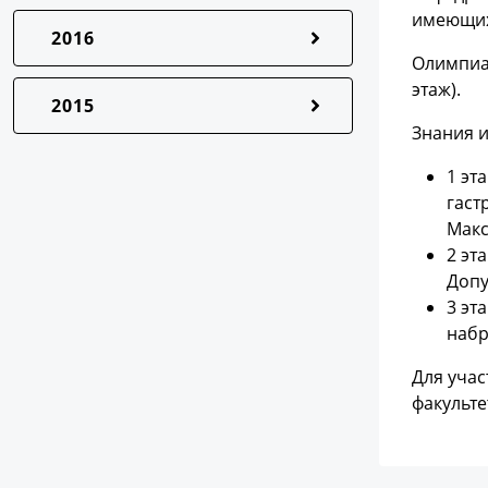
имеющих
2016
Олимпиад
этаж).
2015
Знания и
1 эт
гаст
Макс
2 эт
Допу
3 эт
набр
Для учас
факульте