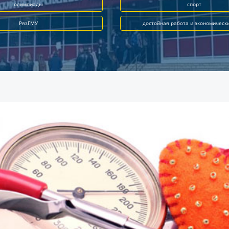
олимпиады
спорт
РязГМУ
достойная работа и экономическ