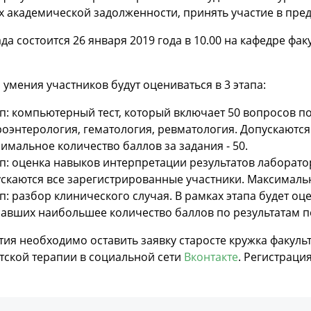
 академической задолженности, принять участие в пре
а состоится 26 января 2019 года в 10.00 на кафедре фак
 умения участников будут оцениваться в 3 этапа:
ап: компьютерный тест, который включает 50 вопросов п
роэнтерология, гематология, ревматология. Допускаются
имальное количество баллов за задания - 50.
ап: оценка навыков интерпретации результатов лаборат
скаются все зарегистрированные участники. Максимально
ап: разбор клинического случая. В рамках этапа будет о
авших наибольшее количество баллов по результатам п
тия необходимо оставить заявку старосте кружка факул
тской терапии в социальной сети
Вконтакте
. Регистраци