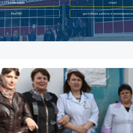
олимпиады
спорт
РязГМУ
достойная работа и экономическ