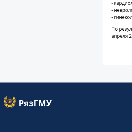
- кардио
- неврол
- гинеко
По резул
апреля 2