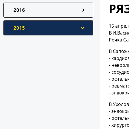
РЯ
2016
15 апрел
2015
В.И.Васи
Речка Са
В Сапож
- кардио
- неврол
- сосуди
- офталь
- ревмат
- эндокр
В Ухолов
- эндокр
- офталь
- хирург