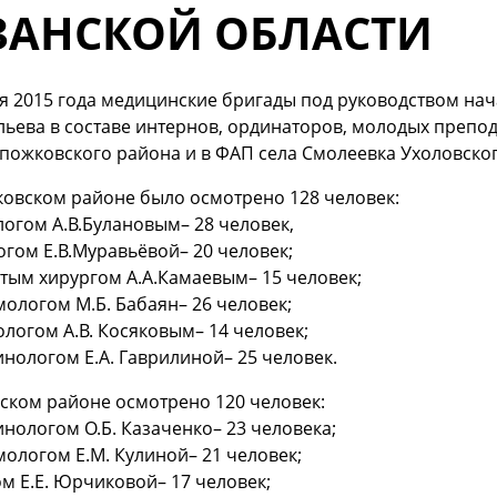
ЗАНСКОЙ ОБЛАСТИ
я 2015 года медицинские бригады под руководством нач
льева в составе интернов, ординаторов, молодых препо
пожковского района и в ФАП села Смолеевка Ухоловског
ковском районе было осмотрено 128 человек:
логом А.В.Булановым– 28 человек,
огом Е.В.Муравьёвой– 20 человек;
стым хирургом А.А.Камаевым– 15 человек;
мологом М.Б. Бабаян– 26 человек;
ологом А.В. Косяковым– 14 человек;
инологом Е.А. Гаврилиной– 25 человек.
ском районе осмотрено 120 человек:
инологом О.Б. Казаченко– 23 человека;
мологом Е.М. Кулиной– 21 человек;
ом Е.Е. Юрчиковой– 17 человек;