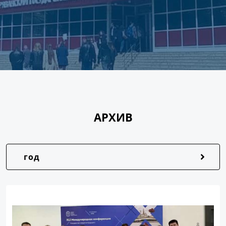
АРХИВ
год