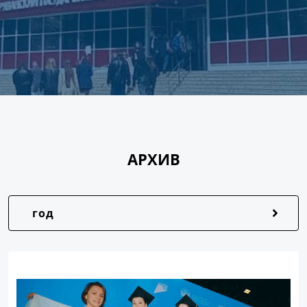
АРХИВ
год