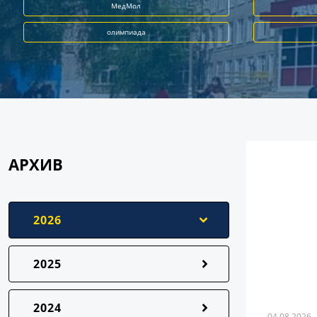
МедМол
олимпиада
АРХИВ
2026
2025
2024
04.08.2026