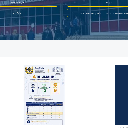
олимпиады
спорт
РязГМУ
достойная работа и экономическ
24.07.2