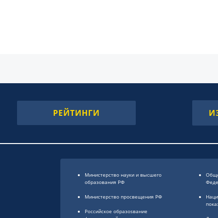
РЕЙТИНГИ
И
Министерство науки и высшего
Обще
образования РФ
Фед
Министерство просвещения РФ
Наци
пока
Российское образоsвание