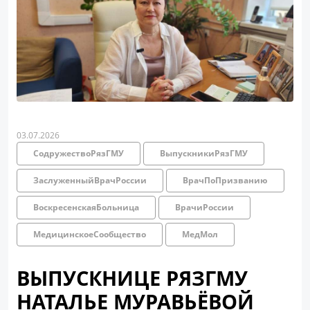
03.07.2026
СодружествоРязГМУ
ВыпускникиРязГМУ
ЗаслуженныйВрачРоссии
ВрачПоПризванию
ВоскресенскаяБольница
ВрачиРоссии
МедицинскоеСообщество
МедМол
ВЫПУСКНИЦЕ РЯЗГМУ
НАТАЛЬЕ МУРАВЬЁВОЙ