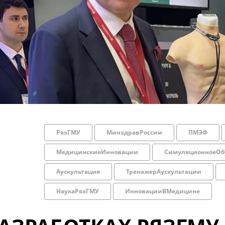
РязГМУ
МинздравРоссии
ПМЭФ
МедицинскиеИнновации
СимуляционноеОб
Аускультация
ТренажерАускультации
НаукаРязГМУ
ИнновацииВМедицине