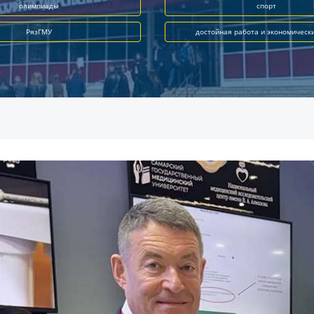
олимпиады
спорт
РязГМУ
достойная работа и экономическ