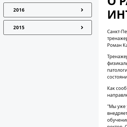
О 
ИН
2016
2015
Санкт-Пе
тренажер
Роман К
Тренажер
физикаль
патологи
состояни
Как соо
направл
"Мы уже 
внедряет
обучению
ректор. 