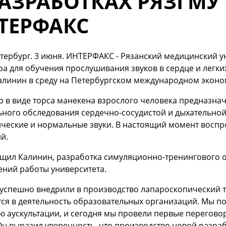
РАЗРАБОТКАХ РЯЗГМУ
ТЕРФАКС
тербург. 3 июня. ИНТЕРФАКС - Рязанский медицинский 
а для обучения прослушивания звуков в сердце и легки
алинин в среду на Петербургском международном экон
 в виде торса манекена взрослого человека предназна
ного обследования сердечно-сосудистой и дыхательной
ческие и нормальные звуки. В настоящий момент воспр
й.
бщил Калинин, разработка симуляционно-тренингового 
ений работы университета.
успешно внедрили в производство лапароскопический т
ся в деятельность образовательных организаций. Мы п
 аускультации, и сегодня мы провели первые перегово
Он выразил уверенность, что производство новой разраб