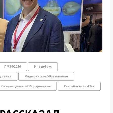
ПМЭФ2026
Интерфакс
учение
МедицинскоеОбразование
СимуляционноеОборудование
РазработкиРязГМУ