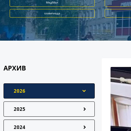
МедМол
олимпиада
АРХИВ
2026
2025
2024