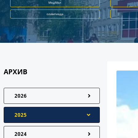
МедМол
олимпиада
АРХИВ
2026
2025
2024