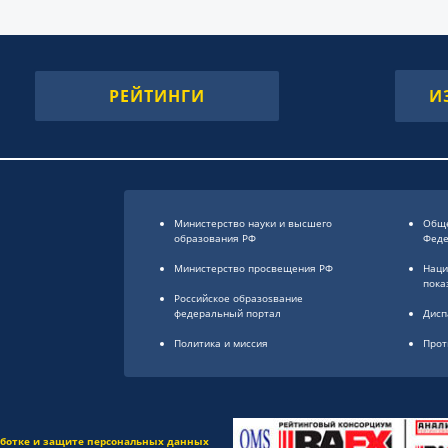
РЕЙТИНГИ
И
Министерство науки и высшего
Обще
образования РФ
Фед
Министерство просвещения РФ
Наци
пока
Российское образоsвание
федеральный портал
Дисп
Политика и миссия
Прот
аботке и защите персональных данных