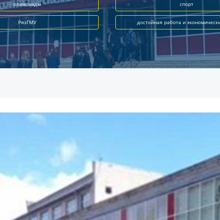
олимпиады
спорт
РязГМУ
достойная работа и экономическ