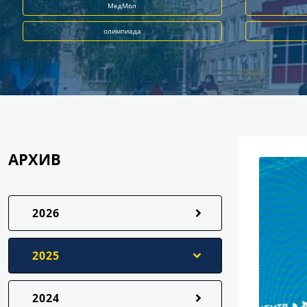
МедМол
олимпиада
АРХИВ
2026
2025
2024