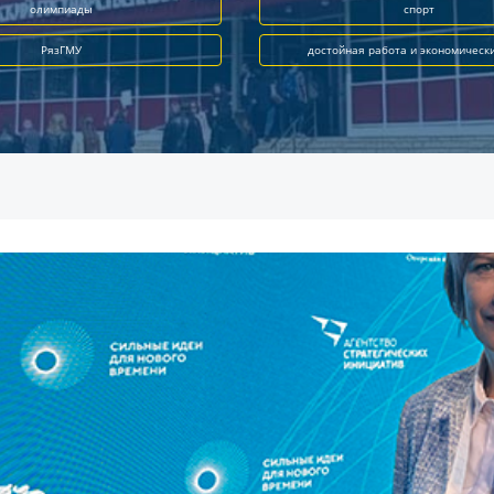
олимпиады
спорт
РязГМУ
достойная работа и экономическ