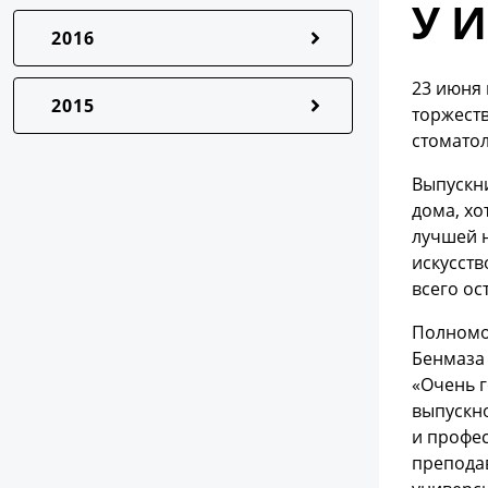
У 
2016
23 июня 
2015
торжест
стоматол
Выпускни
дома, хо
лучшей н
искусств
всего ос
Полномо
Бенмаза 
«Очень 
выпускно
и профес
препода