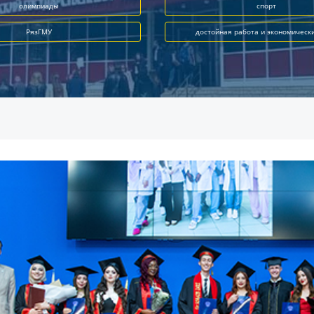
олимпиады
спорт
РязГМУ
достойная работа и экономическ