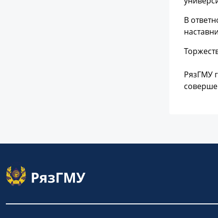
универси
В ответн
наставни
Торжест
РязГМУ г
совершен