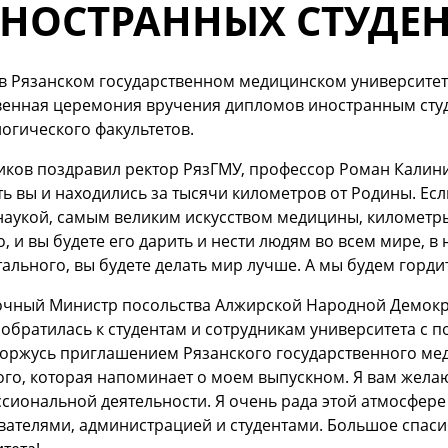
ИНОСТРАННЫХ СТУДЕ
в Рязанском государственном медицинском университет
венная церемония вручения дипломов иностранным студ
огического факультетов.
ков поздравил ректор РязГМУ, профессор Роман Калинин
ть вы и находились за тысячи километров от Родины. Есл
аукой, самым великим искусством медицины, километры 
о, и вы будете его дарить и нести людям во всем мире, в
тального, вы будете делать мир лучше. А мы будем горди
чный Министр посольства Алжирской Народной Демокра
обратилась к студентам и сотрудникам университета с 
горжусь приглашением Рязанского государственного ме
го, которая напоминает о моем выпускном. Я вам жела
сиональной деятельности. Я очень рада этой атмосфер
вателями, администрацией и студентами. Большое спас