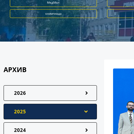
МедМол
олимпиада
АРХИВ
2026
2025
2024