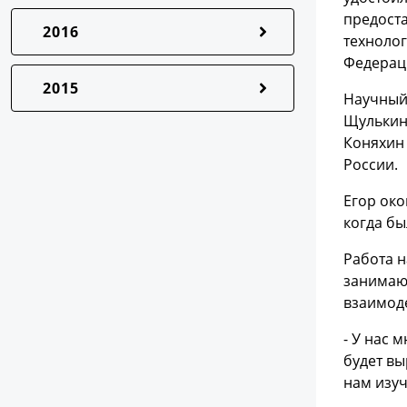
предоста
2016
технолог
Федерац
2015
Научный 
Щулькин,
Коняхин 
России.
Егор око
когда бы
Работа н
занимаю
взаимоде
- У нас 
будет вы
нам изуч