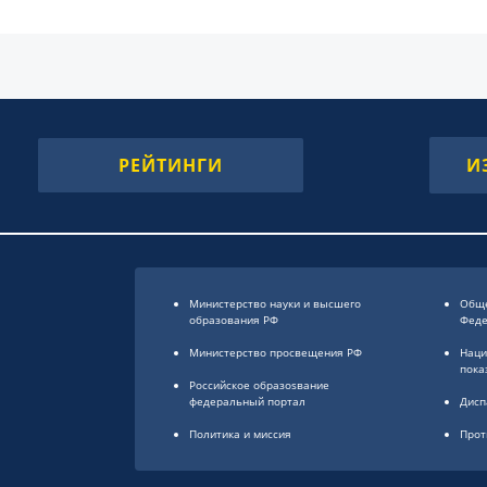
РЕЙТИНГИ
И
Министерство науки и высшего
Обще
образования РФ
Фед
Министерство просвещения РФ
Наци
пока
Российское образоsвание
федеральный портал
Дисп
Политика и миссия
Прот