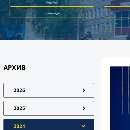
МедМол
олимпиада
АРХИВ
2026
2025
2024