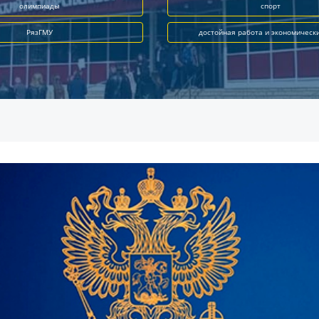
олимпиады
спорт
РязГМУ
достойная работа и экономическ