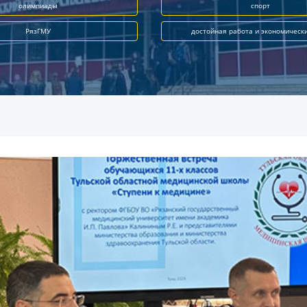
олимпиады
спорт
РязГМУ
достойная работа и экономическ