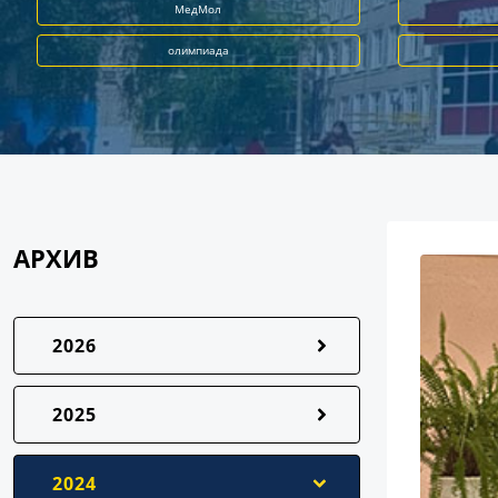
МедМол
олимпиада
АРХИВ
2026
2025
2024