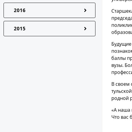
2016
Старшек
председа
поликлин
2015
образов
Будущие 
познако
баллы пр
вузы. Б
професс
В своем 
тульской
родной 
«А наша 
Что вас 