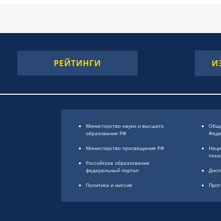
РЕЙТИНГИ
И
Министерство науки и высшего
Обще
образования РФ
Фед
Министерство просвещения РФ
Наци
пока
Российское образоsвание
федеральный портал
Дисп
Политика и миссия
Прот