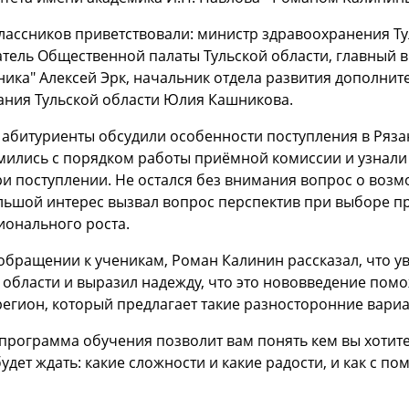
лассников приветствовали: министр здравоохранения Т
тель Общественной палаты Тульской области, главный в
ика" Алексей Эрк, начальник отдела развития дополни
ания Тульской области Юлия Кашникова.
абитуриенты обсудили особенности поступления в Ряза
мились с порядком работы приёмной комиссии и узнали
и поступлении. Не остался без внимания вопрос о воз
ольшой интерес вызвал вопрос перспектив при выборе п
ионального роста.
обращении к ученикам, Роман Калинин рассказал, что у
 области и выразил надежду, что это нововведение помож
регион, который предлагает такие разносторонние вари
программа обучения позволит вам понять кем вы хотите 
будет ждать: какие сложности и какие радости, и как с 