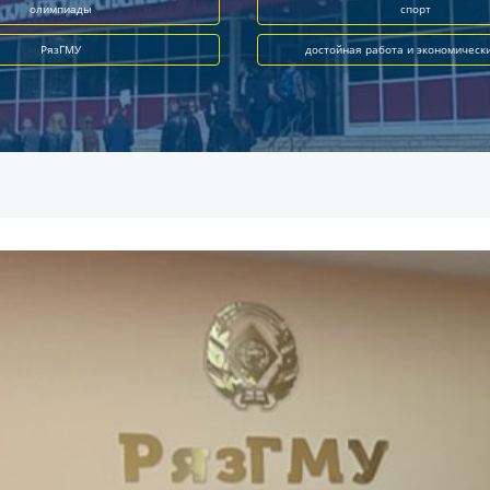
олимпиады
спорт
РязГМУ
достойная работа и экономическ