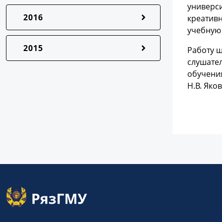
универс
2016
креативн
учебную
2015
Работу ш
слушате
обучения
Н.В. Яко