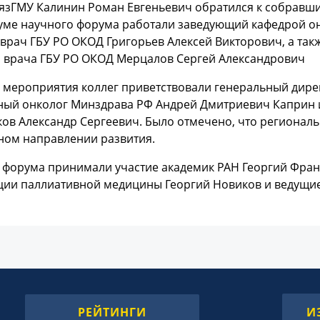
язГМУ Калинин Роман Евгеньевич обратился к собравши
уме научного форума работали заведующий кафедрой он
врач ГБУ РО ОКОД Григорьев Алексей Викторович, а так
о врача ГБУ РО ОКОД Мерцалов Сергей Александрович
е мероприятия коллег приветствовали генеральный дире
ный онколог Минздрава РФ Андрей Дмитриевич Каприн и
в Александр Сергеевич. Было отмечено, что региональн
ном направлении развития.
 форума принимали участие академик РАН Георгий Фран
ции паллиативной медицины Георгий Новиков и ведущие
РЕЙТИНГИ
И