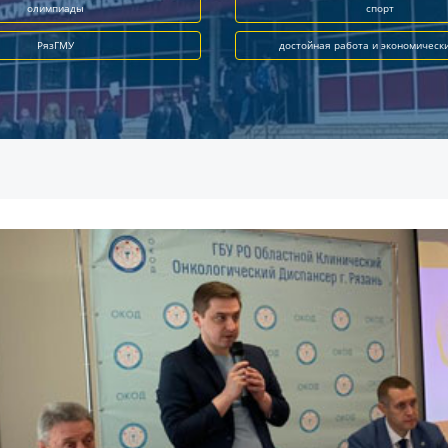
олимпиады
спорт
РязГМУ
достойная работа и экономическ