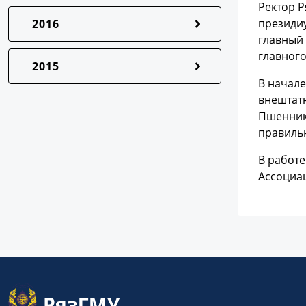
Ректор Р
президи
2016
главный 
главног
2015
В начал
внештат
Пшеннико
правиль
В работе
Ассоциа