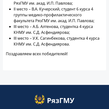
РязГМУ им. акад. И.П. Павлова;
II место – В.А. Кучерский, студент 6 курса 4
группы медико-профилактического
факультета РязГМУ им. акад. И.П. Павлова;
III место – А.Б. Алтенова, студентка 4 курса
КНМУ им. С.Д. Асфендиярова;
III место – У.К. Сагинбекова, студентка 4 курса
КНМУ им. С.Д. Асфендиярова.
Поздравляем всех победителей!