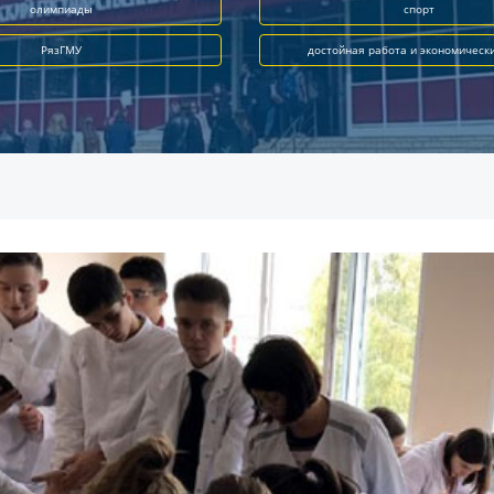
олимпиады
спорт
РязГМУ
достойная работа и экономическ