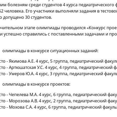
им болезням среди студентов 4 курса педиатрического 
62 человека. Его участники выполняли задания в тестов
о допущено 30 студентов.
чительном этапе олимпиады проводился «Конкурс проек
ки успешно справились с поставленными задачами и пр
 олимпиады в конкурсе ситуационных заданий:
сто - Якимова А.Е. 4 курс, 5 группа, педиатрический факул
сто - Артюшатская У.С. 4 курс, 4 группа, педиатрический ф
сто - Умеров Ю.А. 4 курс, 3 группа, педиатрический факуль
 олимпиады в конкурсе проектов:
сто - Чепелева М.А. 4 курс, 6 группа, педиатрический факу
сто - Морозова А.В. 4 курс, 2 группа, педиатрический факу
сто - Мохова С.А. 4 курс, 6 группа, педиатрический факуль