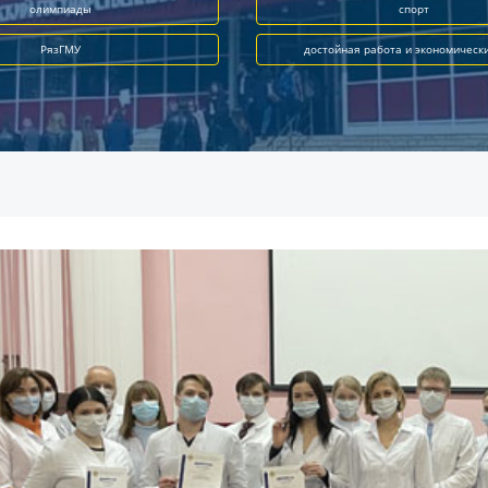
олимпиады
спорт
РязГМУ
достойная работа и экономическ