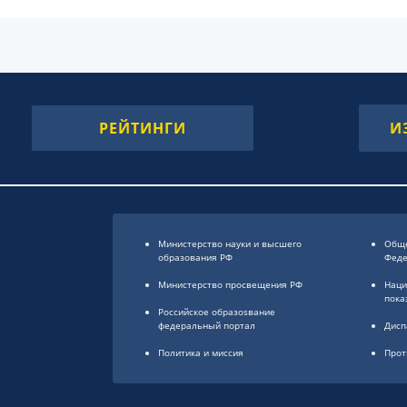
РЕЙТИНГИ
И
Министерство науки и высшего
Обще
образования РФ
Фед
Министерство просвещения РФ
Наци
пока
Российское образоsвание
федеральный портал
Дисп
Политика и миссия
Прот