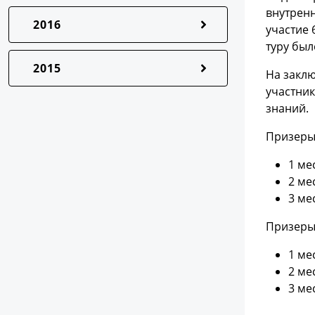
внутренн
2016
участие 
туру был
2015
На заклю
участни
знаний.
Призеры
1 ме
2 ме
3 ме
Призеры
1 ме
2 ме
3 ме