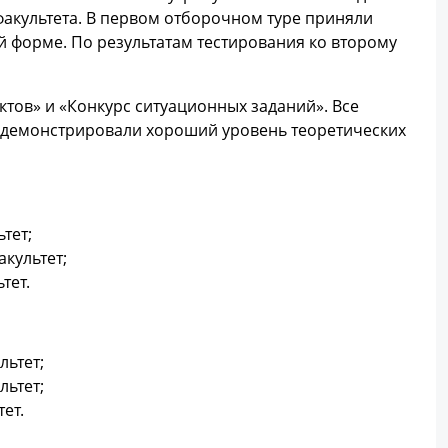
факультета. В первом отборочном туре приняли
ой форме. По результатам тестирования ко второму
тов» и «Конкурс ситуационных заданий». Все
одемонстрировали хороший уровень теоретических
ьтет;
акультет;
тет.
льтет;
льтет;
тет.