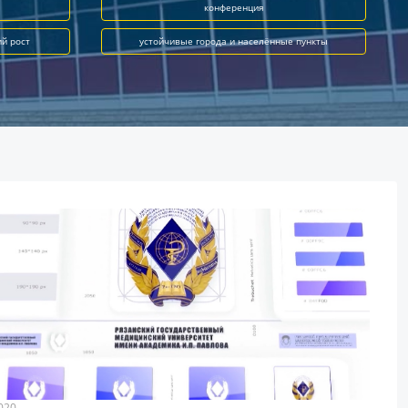
конференция
ий рост
устойчивые города и населённые пункты
020