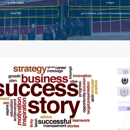
олимпиады
спорт
РязГМУ
достойная работа и экономическ
30.12.2