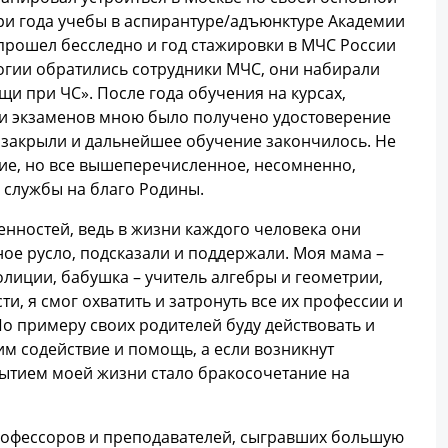
три года учебы в аспирантуре/адъюнктуре Академии
 прошел бесследно и год стажировки в МЧС России
ологии обратились сотрудники МЧС, они набирали
и при ЧС». После года обучения на курсах,
чи экзаменов мною было получено удостоверение
 закрыли и дальнейшее обучение закончилось. Не
ние, но все вышеперечисленное, несомненно,
 службы на благо Родины.
енностей, ведь в жизни каждого человека они
ое русло, подсказали и поддержали. Моя мама –
олиции, бабушка – учитель алгебры и геометрии,
ти, я смог охватить и затронуть все их профессии и
! По примеру своих родителей буду действовать и
им содействие и помощь, а если возникнут
ытием моей жизни стало бракосочетание на
профессоров и преподавателей, сыгравших большую