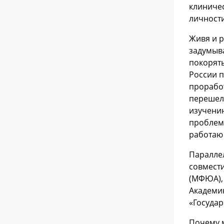
клиничес
личности
Живя и р
задумыва
покорять
России п
проработ
перешел 
изучени
проблем 
работаю 
Паралле
совмест
(МФЮА), 
Академи
«Государ
Почему м