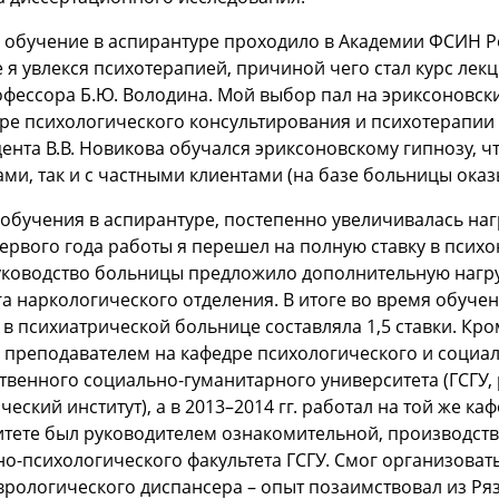
 обучение в аспирантуре проходило в Академии ФСИН Ро
е я увлекся психотерапией, причиной чего стал курс ле
офессора Б.Ю. Володина. Мой выбор пал на эриксоновский
ре психологического консультирования и психотерапии
цента В.В. Новикова обучался эриксоновскому гипнозу, ч
ми, так и с частными клиентами (на базе больницы ока
бучения в аспирантуре, постепенно увеличивалась нагр
ервого года работы я перешел на полную ставку в псих
ководство больницы предложило дополнительную нагруз
а наркологического отделения. В итоге во время обуче
 в психиатрической больнице составляла 1,5 ставки. Кроме
 преподавателем на кафедре психологического и социа
твенного социально-гуманитарного университета (ГСГУ,
ческий институт), а в 2013–2014 гг. работал на той же к
итете был руководителем ознакомительной, производст
о-психологического факультета ГСГУ. Смог организова
рологического диспансера – опыт позаимствовал из Ря