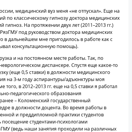
ссии, медицинский вуз меня «не отпускал». Еще на
кций по классическому гипнозу доктора медицинских
 гипноз. На протяжении двух лет (2011–2013 гг.)
 РязГМУ под руководством доктора медицинских
то в дальнейшем мне пригодилось в работе как с
зывал консультационную помощь).
узка и на постоянном месте работы. Так, по
оневрологическом диспансере. Спустя еще какое-то
ку (еще 0,5 ставки) в должности медицинского
ния на 3-м году аспирантуры/адъюнктуры моя
 того, в 2012–2013 гг. еще на 0,5 ставки я работал
льно-педагогического образования
 ранее – Коломенский государственный
афедре в должности доцента. Во время работы в
венной и преддипломной практики студентов
ть посещение студентами-психологами
зГМУ (ведь наши занятия проходили на различных