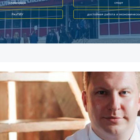
олимпиады
спорт
РязГМУ
достойная работа и экономическ