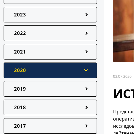
2023
2022
2021
2020
03.07.2020
ИС
2019
2018
Предста
операти
2017
исследов
лейтенан