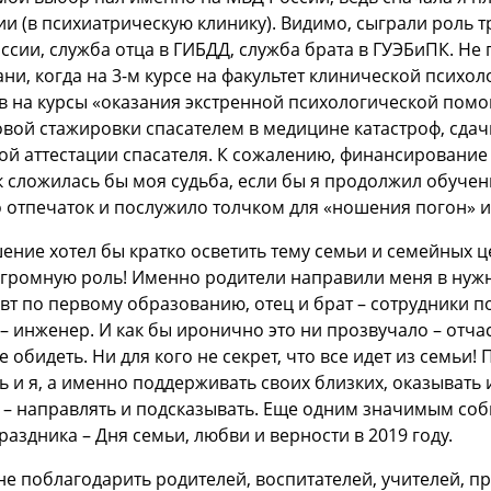
и (в психиатрическую клинику). Видимо, сыграли роль 
сии, служба отца в ГИБДД, служба брата в ГУЭБиПК. Не
зани, когда на 3-м курсе на факультет клинической псих
в на курсы «оказания экстренной психологической помощ
вой стажировки спасателем в медицине катастроф, сда
й аттестации спасателя. К сожалению, финансирование
к сложилась бы моя судьба, если бы я продолжил обуче
 отпечаток и послужило толчком для «ношения погон» и
ение хотел бы кратко осветить тему семьи и семейных ц
громную роль! Именно родители направили меня в нужн
т по первому образованию, отец и брат – сотрудники п
– инженер. И как бы иронично это ни прозвучало – отчас
е обидеть. Ни для кого не секрет, что все идет из семьи
ь и я, а именно поддерживать своих близких, оказывать 
 – направлять и подсказывать. Еще одним значимым соб
раздника – Дня семьи, любви и верности в 2019 году.
не поблагодарить родителей, воспитателей, учителей, 