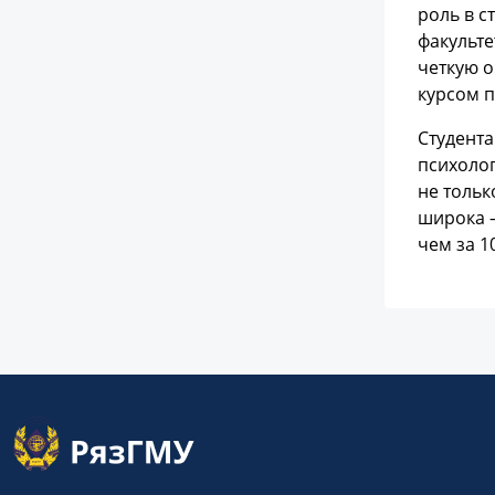
роль в с
факульте
четкую о
курсом п
Студента
психолог
не тольк
широка –
чем за 1