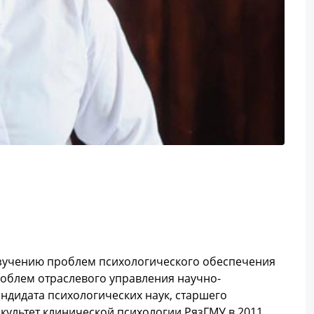
изучению проблем психологического обеспечения
облем отраслевого управления научно-
ндидата психологических наук, старшего
культет клинической психологии РязГМУ в 2011