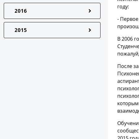
году:
2016
- Первое
произошл
2015
В 2006 г
Студенче
пожалуй
После за
Психонев
аспиран
психоло
психолог
которым 
взаимод
Обучение
сообщест
2015 год