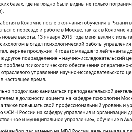
ких базах, где наглядно были видны не только пограни
).
аботая в Коломне после окончания обучения в Рязани в а
ться о переезде и работе в Москве, так как в Коломне я
 новые высоты. 13 января 2015 года меня взяли с исп
сихологом в отдел психологической работы управления 
ал, вернее прослужил, 4 года (с младшего лейтенанта до
в другое подразделение – научно-исследовательский це
ю проблем психологического обеспечения оперативно-с
отраслевого управления научно-исследовательского це
в настоящее время.
льно продолжаю заниматься преподавательской деятель
ителем в должности доцента на кафедре психологии Мос
а также повышать свой профессиональный уровень и уро
ю ФСИН России на кафедру управления и организации д
ственное и муниципальное управление», обучение в Ака
ой выбор пал именно на МВД России, ведь сначала я пл