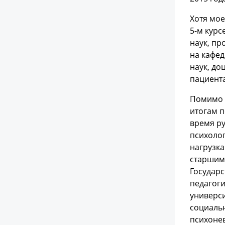
Хотя мое
5-м курс
наук, пр
на кафед
наук, до
пациента
Помимо о
итогам п
время ру
психолог
нагрузка
старшим
Государс
педагоги
универс
социальн
психонев