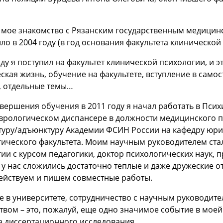
 мое знакомство с Рязанским государственным медицин
о в 2004 году (в год основания факультета клинической
оду я поступил на факультет клинической психологии, и
ская жизнь, обучение на факультете, вступление в самос
, отдельные темы…
вершения обучения в 2011 году я начал работать в Пси
рологическом диспансере в должности медицинского пси
туру/адъюнктуру Академии ФСИН России на кафедру юри
гического факультета. Моим научным руководителем ст
ии с курсом педагогики, доктор психологических наук,
у нас сложились достаточно теплые и даже дружеские о
ействуем и пишем совместные работы.
 в университете, сотрудничество с научным руководит
вом – это, пожалуй, еще одно значимое событие в моей 
а диссертационного исследования.