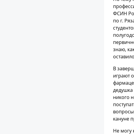
професси
ФСИН Рос
по г. Ря
студенто
полугодо
первично
знаю, ка
оставило
В заверш
играют о
фармацев
дедушка 
никого н
поступат
вопросы
кануне п
Не могу 