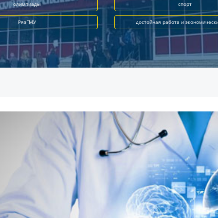
олимпиады
спорт
РязГМУ
достойная работа и экономическ