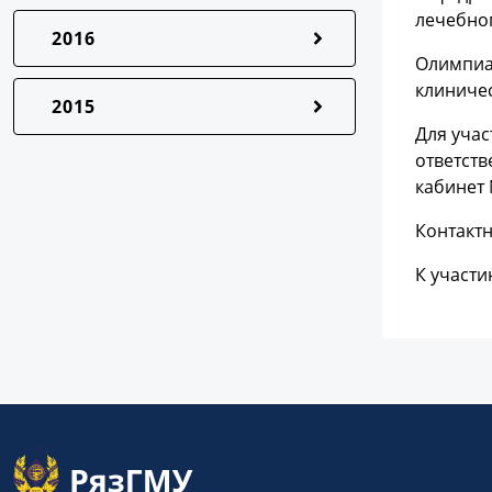
лечебног
2016
Олимпиад
клиничес
2015
Для учас
ответств
кабинет 
Контактн
К участ