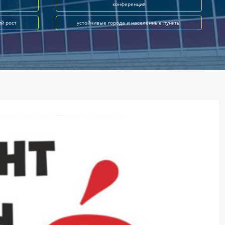
конференция
ий рост
устойчивые города и населённые пункты