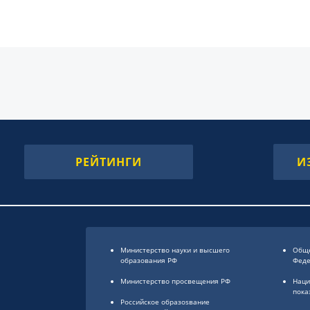
РЕЙТИНГИ
И
Министерство науки и высшего
Обще
образования РФ
Фед
Министерство просвещения РФ
Наци
пока
Российское образоsвание