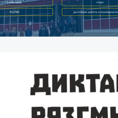
олимпиады
спорт
РязГМУ
достойная работа и экономическ