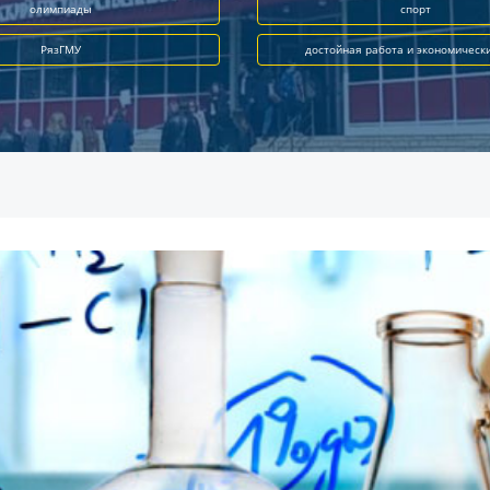
олимпиады
спорт
РязГМУ
достойная работа и экономическ