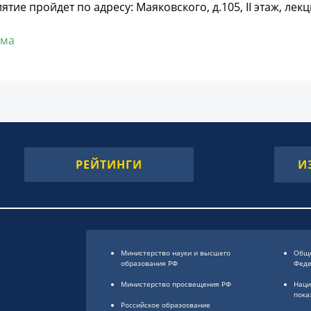
ятие пройдет по адресу:
Маяковского, д.105,
II
этаж, лекц
мма
РЕЙТИНГИ
И
Министерство науки и высшего
Обще
образования РФ
Фед
Министерство просвещения РФ
Наци
пока
Российское образоsвание